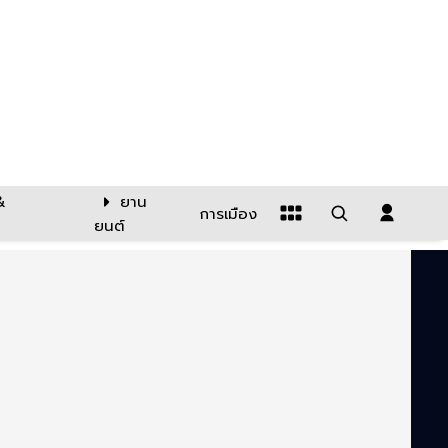
&
ยาน
การเมือง
ยนต์