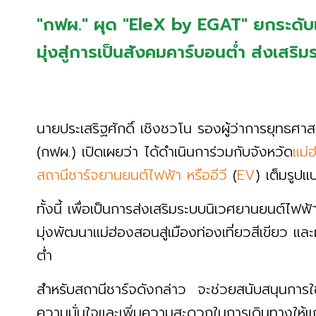
"กฟผ." ผุด "EleX by EGAT" ยกระดับแม
มุ่งสู่การเป็นสังคมคาร์บอนต่ำ ส่งเสร
นายประเสริฐศักดิ์ เชิงชวโน รองผู้ว่าการยุทธศ
(กฟผ.) เปิดเผยว่า ได้ดำเนินการ่วมกับจังหวัด
แม่
สถานีชาร์จยานยนต์ไฟฟ้า หรืออีวี
(
EV
) เต็มรูป
ทั้งนี้ เพื่อเป็นการส่งเสริมระบบนิเวศยานยนต์ไ
มุ่งพัฒนาแม่ฮ่องสอนสู่เมืองท่องเที่ยวสีเขียว แ
ต่ำ
สำหรับสถานีชาร์จดังกล่าว จะช่วยสนับสนุนการใช
ความมั่นใจและเพิ่มความสะดวกในการเดินทางให้แก่