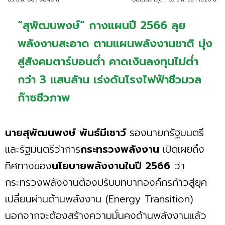
“สุพัฒนพงษ์” กางแผนปี 2566 ลุย
พลังงานสะอาด ตามแผนพลังงานชาติ มุ่ง
สู่สังคมตาร์บอนตํ่า คาดเงินลงทุนไม่ตํ่า
กว่า 3 แสนล้าน เร่งดันโรงไฟฟ้าชีวมวล
ก๊าซชีวภาพ
นายสุพัฒนพงษ์ พันธ์มีเชาว์
รองนายกรัฐมนตรี
และรัฐมนตรีว่าการ
กระทรวงพลังงาน
เปิดเผยถึง
ทิศทางของ
นโยบายพลังงานในปี 2566
ว่า
กระทรวงพลังงานต้องปรับบทบาทองค์กรก้าวสู่ยุค
เปลี่ยนผ่านด้านพลังงาน (Energy Transition)
นอกจากจะต้องสร้างความมั่นคงด้านพลังงานแล้ว