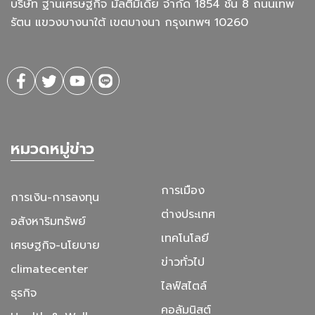
บริษัท ฐานเศรษฐกิจ มัลติมีเดีย จํากัด 1854 ชั้น 8 ถนนเทพ
รัตน แขวงบางนาใต้ เขตบางนา กรุงเทพฯ 10260
หมวดหมู่ข่าว
การเมือง
การเงิน-การลงทุน
ต่างประเทศ
อสังหาริมทรัพย์
เทคโนโลยี
เศรษฐกิจ-นโยบาย
ข่าวทั่วไป
climatecenter
ไลฟ์สไตล์
ธุรกิจ
คอลัมนิสต์