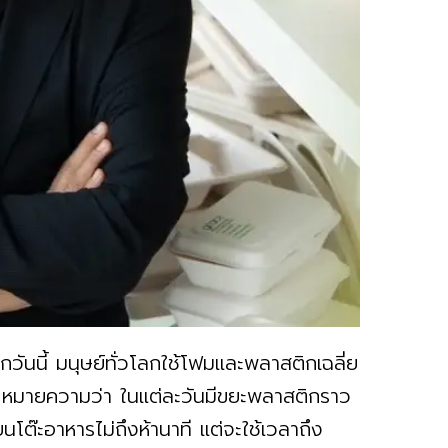
วันนี้ มนุษย์ทั่วโลกใช้โฟมและพลาสติกเฉลี่ย
น หมายความว่า ในแต่ละวันมีขยะพลาสติกราว
บนโต๊ะอาหารไม่ถึงห้านาที แต่จะใช้เวลาถึง