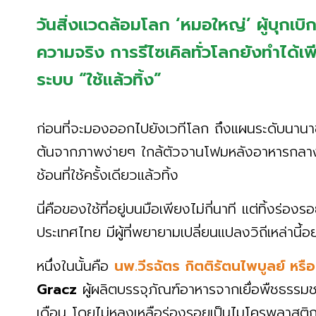
วันสิ่งเเวดล้อมโลก ‘หมอใหญ่’ ผู้บุกเบ
ความจริง การรีไซเคิลทั่วโลกยังทำได้
ระบบ “ใช้แล้วทิ้ง”
ก่อนที่จะมองออกไปยังเวทีโลก ถึงแผนระดับนาน
ต้นจากภาพง่ายๆ ใกล้ตัวจานโฟมหลังอาหารกลาง
ช้อนที่ใช้ครั้งเดียวแล้วทิ้ง
นี่คือของใช้ที่อยู่บนมือเพียงไม่กี่นาที แต่ทิ้งร
ประเทศไทย มีผู้ที่พยายามเปลี่ยนแปลงวิถีเหล่านี้อ
หนึ่งในนั้นคือ
นพ.วีรฉัตร กิตติรัตนไพบูลย์ หรือ
Gracz
ผู้ผลิตบรรจุภัณฑ์อาหารจากเยื่อพืชธรรมช
เดือน โดยไม่หลงเหลือร่องรอยเป็นไมโครพลาสติก