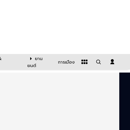
&
ยาน
การเมือง
ยนต์