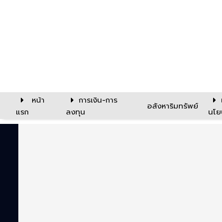
หน้า
การเงิน-การ
อสังหาริมทรัพย์
แรก
ลงทุน
นโย