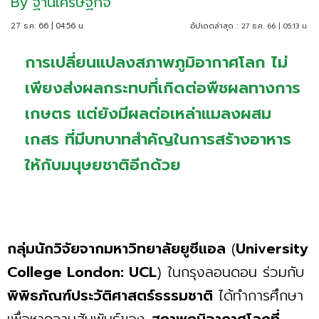
By
ฐานเศรษฐกิจ
27 ธ.ค. 66 | 04:56 น.
อัปเดตล่าสุด :
27 ธ.ค. 66 | 05:13 น.
การเปลี่ยนแปลงสภาพภูมิอากาศโลก ไม่
เพียงส่งผลกระทบที่เกิดต่อพืชผลทางการ
เกษตร แต่ยังมีผลต่อเหล่าแมลงผสม
เกสร ที่มีบทบาทสำคัญในการสร้างอาหาร
ให้กับมนุษยชาติอีกด้วย
กลุ่มนักวิจัยจากมหาวิทยาลัยยูซีแอล
(
University
College London: UCL
) ในกรุงลอนดอน ร่วมกับ
พิพิธภัณฑ์ประวัติศาสตร์ธรรมชาติ
ได้ทำการศึกษา
เพื่อหาความสัมพันธ์ของ
สภาพภูมิอากาศโลกที่