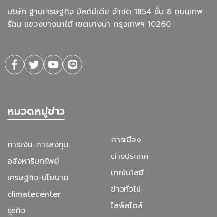
บริษัท ฐานเศรษฐกิจ มัลติมีเดีย จํากัด 1854 ชั้น 8 ถนนเทพ
รัตน แขวงบางนาใต้ เขตบางนา กรุงเทพฯ 10260
หมวดหมู่ข่าว
การเมือง
การเงิน-การลงทุน
ต่างประเทศ
อสังหาริมทรัพย์
เทคโนโลยี
เศรษฐกิจ-นโยบาย
ข่าวทั่วไป
climatecenter
ไลฟ์สไตล์
ธุรกิจ