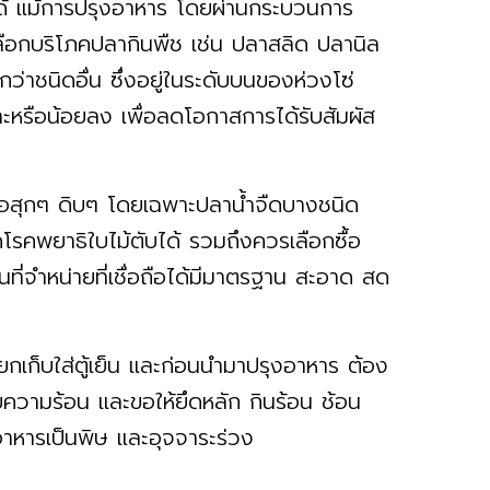
ด้ แม้การปรุงอาหาร โดยผ่านกระบวนการ
เลือกบริโภคปลากินพืช เช่น ปลาสลิด ปลานิล
วกว่าชนิดอื่น ซึ่งอยู่ในระดับบนของห่วงโซ่
ะหรือน้อยลง เพื่อลดโอกาสการได้รับสัมผัส
ือสุกๆ ดิบๆ โดยเฉพาะปลาน้ำจืดบางชนิด
ิดโรคพยาธิใบไม้ตับได้ รวมถึงควรเลือกซื้อ
่จำหน่ายที่เชื่อถือได้มีมาตรฐาน สะอาด สด
เก็บใส่ตู้เย็น และก่อนนำมาปรุงอาหาร ต้อง
วยความร้อน และขอให้ยึดหลัก กินร้อน ช้อน
าหารเป็นพิษ และอุจจาระร่วง