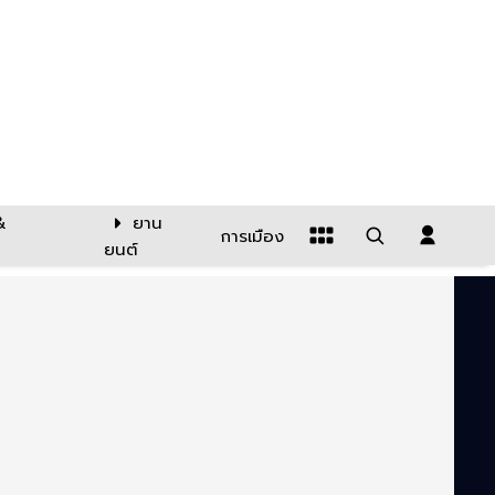
&
ยาน
การเมือง
ยนต์