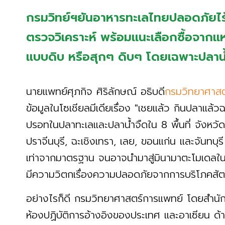
กรมวิทย์ฯยันอาหารทะเลไทยปลอดภัยไ
ตรวจวิเคราะห์ พร้อมแนะเลือกซื้อจากแหล่
แบบดิบ หรือสุกๆ ดิบๆ โดยเฉพาะปลาน
นายแพทย์ศุภกิจ ศิริลักษณ์ อธิบดี
กรมวิทยาศาสต
ข้อมูลในโซเชียลมีเดียเรื่อง "เชยแล้ว กินปลาแ
ปรอทในปลาทะเลและปลาน้ำจืดใน 8 พื้นที่ จังหว
ปราจีนบุรี, ฉะเชิงเทรา, เลย, ขอนแก่น และจันท
เท่าจากมาตรฐาน จนอาจนำมาสู่มินามาตะโมเดลในปร
มีความวิตกเรื่องความปลอดภัยจากการบริโภคสัตว์
อย่างไรก็ดี กรมวิทยาศาสตร์การแพทย์ โดยสำ
ห้องปฏิบัติการอ้างอิงของประเทศ และอาเซียน 