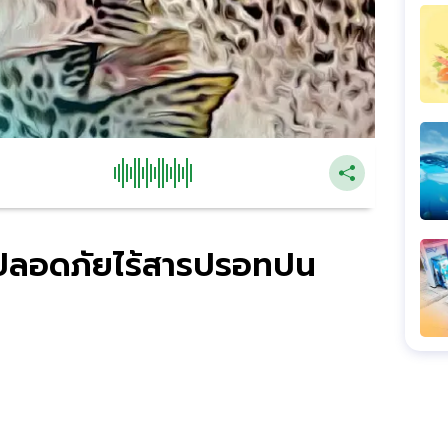
ยปลอดภัยไร้สารปรอทปน