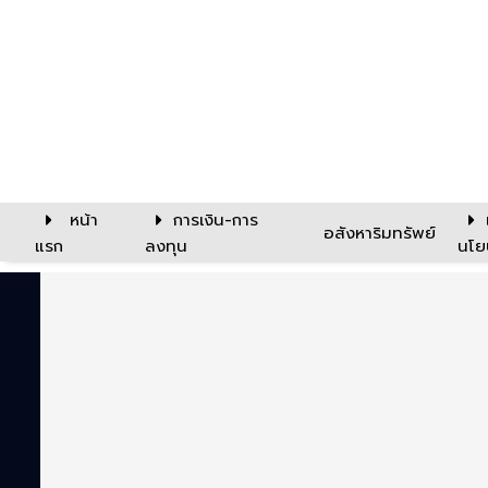
หน้า
การเงิน-การ
อสังหาริมทรัพย์
แรก
ลงทุน
นโย