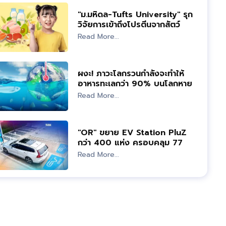
"ม.มหิดล-Tufts University" รุก
วิจัยการเข้าถึงโปรตีนจากสัตว์
Read More...
ผงะ! ภาวะโลกรวนกำลังจะทำให้
อาหารทะเลกว่า 90% บนโลกหาย
ไป
Read More...
"OR" ขยาย EV Station PluZ
กว่า 400 แห่ง ครอบคลุม 77
จังหวัด
Read More...