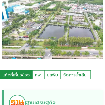
แท็กที่เกี่ยวข้อง
คพ.
มลพิษ
จัดการน้ำเสีย
ฐานเศรษฐกิจ