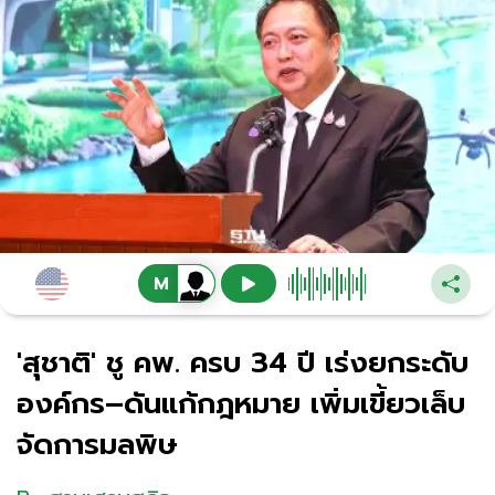
'สุชาติ' ชู คพ. ครบ 34 ปี เร่งยกระดับ
องค์กร–ดันแก้กฎหมาย เพิ่มเขี้ยวเล็บ
จัดการมลพิษ