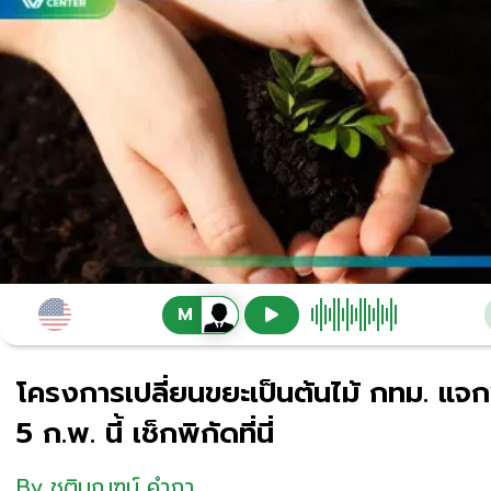
โครงการเปลี่ยนขยะเป็นต้นไม้ กทม. แจก
5 ก.พ. นี้ เช็กพิกัดที่นี่
By
ชุติมณฑน์ คำภา