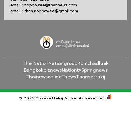
email : noppawee@thannews.com
email : than.noppawee@gmail.com
The Nation
Nationgroup
Komchadluek
Bangkokbiznews
Nationtv
Springnews
Thainewsonline
Tnews
Thansettakij
©
2026
Thansettakij
All Rights Reserved.