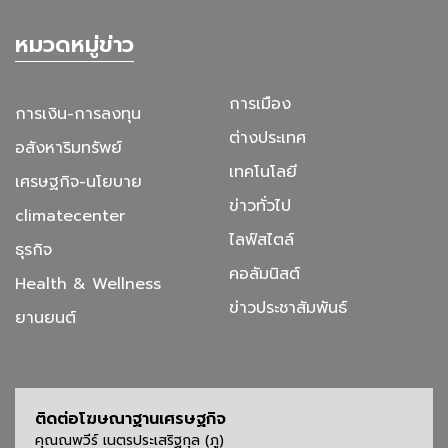
หมวดหมู่ข่าว
การเมือง
การเงิน-การลงทุน
ต่างประเทศ
อสังหาริมทรัพย์
เทคโนโลยี
เศรษฐกิจ-นโยบาย
ข่าวทั่วไป
climatecenter
ไลฟ์สไตล์
ธุรกิจ
คอลัมนิสต์
Health & Wellness
ข่าวประชาสัมพันธ์
ยานยนต์
ติดต่อโฆษณาฐานเศรษฐกิจ
คุณณพวีร์ เนตรประเสริฐกุล (ภู)