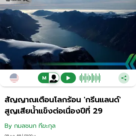
สัญญาณเตือนโลกร้อน 'กรีนแลนด์'
สูญเสียน้ำแข็งต่อเนื่องปีที่ 29
By
กมลชนก ทีฆะกุล
09 ม.ค. 69 | 03:00 น.