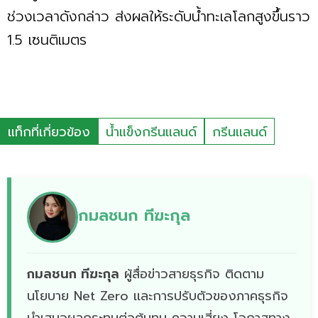
ช่วงเวลาดังกล่าว ส่งผลให้ระดับน้ำทะเลโลกสูงขึ้นราว
1.5 เซนติเมตร
แท็กที่เกี่ยวข้อง
น้ำแข็งกรีนแลนด์
กรีนแลนด์
กมลชนก ทีฆะกุล
กมลชนก ทีฆะกุล
ผู้สื่อข่าวสายธุรกิจ ติดตาม
นโยบาย Net Zero เเละการปรับตัวของภาคธุรกิจ
นำเสนอผลกระทบต่อต้นทุน ความเสี่ยง โอกาสทาง