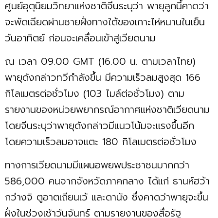
ศูนย์อุตุนิยมวิทยาแห่งชาติจีนระบุว่า พายุลูกนี้คาดว่า
จะพัดเฉียดผ่านชายฝั่งทางใต้ของเกาะไห่หนานในเย็น
วันอาทิตย์ ก่อนจะเคลื่อนเข้าสู่เวียดนาม
ณ เวลา 09.00 GMT (16.00 น. ตามเวลาไทย)
พายุดังกล่าวทวีกำลังขึ้น มีความเร็วลมสูงสุด 166
กิโลเมตรต่อชั่วโมง (103 ไมล์ต่อชั่วโมง) ตาม
รายงานของหน่วยพยากรณ์อากาศแห่งชาติเวียดนาม
โดยจีนระบุว่าพายุดังกล่าวมีแนวโน้มจะแรงขึ้นอีก
โดยความเร็วลมอาจแตะ 180 กิโลเมตรต่อชั่วโมง
ทางการเวียดนามมีแผนอพยพประชาชนมากกว่า
586,000 คนจากจังหวัดภาคกลาง ได้แก่ ธานห์ฮว้า
กว๋างจิ ตูอาตเถียนเว้ และดานัง ซึ่งคาดว่าพายุจะขึ้น
ฝั่งในช่วงเช้าวันจันทร์ ตามรายงานของสื่อรัฐ