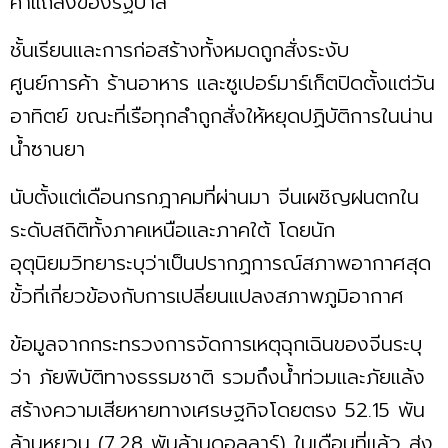
คำแถลงของรัฐบาล
ชั้นเรียนและการก่อสร้างทั้งหมดถูกสั่งระงับ
ศูนย์การค้า ร้านอาหาร และซูเปอร์มาร์เก็ตปิดตั้งแต่วัน
อาทิตย์ ขณะที่เรือทุกลำถูกสั่งให้หยุดปฏิบัติการในน่าน
น้ำซานยา
นับตั้งแต่เดือนกรกฎาคมที่ผ่านมา จีนเผชิญฝนตกใน
ระดับสถิติทั้งภาคเหนือและภาคใต้ โดยนัก
อุตุนิยมวิทยาระบุว่าเป็นปรากฏการณ์สภาพอากาศสุด
ขั้วที่เกี่ยวข้องกับการเปลี่ยนแปลงสภาพภูมิอากาศ
ข้อมูลจากกระทรวงการจัดการเหตุฉุกเฉินของจีนระบุ
ว่า ภัยพิบัติทางธรรมชาติ รวมถึงน้ำท่วมและภัยแล้ง
สร้างความเสียหายทางเศรษฐกิจโดยตรง 52.15 พัน
ล้านหยวน (7.28 พันล้านดอลลาร์) ในเดือนที่แล้ว ส่ง