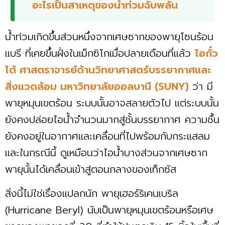
อะไรเป็นสาเหตุของน้ำท่วมฉับพลัน
น้ำท่วมเกิดขึ้นส่วนหนึ่งจากเศษซากของพายุโซนร้อน
แบรี ที่เคยขึ้นฝั่งในเม็กซิโกเมื่อปลายเดือนที่แล้ว
ไอกั๋ว
ไต้ ศาสตราจารย์ด้านวิทยาศาสตร์บรรยากาศและ
สิ่งแวดล้อม มหาวิทยาลัยออลบานี (SUNY)
ว่า มี
พายุหมุนเขตร้อน ระบบนั้นอาจสลายตัวไป แต่ระบบนั้น
ยังคงปล่อยไอน้ำจำนวนมากสู่ชั้นบรรยากาศ ความชื้น
ยังคงอยู่ในอากาศและเคลื่อนที่ไปพร้อมกับกระแสลม
และในกรณีนี้ ดูเหมือนว่าไอน้ำบางส่วนจากเศษซาก
พายุนั้นได้เคลื่อนเข้าสู่ตอนกลางของเท็กซัส
สิ่งนี้ไม่ใช่เรื่องแปลกนัก พายุเฮอร์ริเคนเบริล
(Hurricane Beryl) นับเป็นพายุหมุนเขตร้อนหรือเศษ