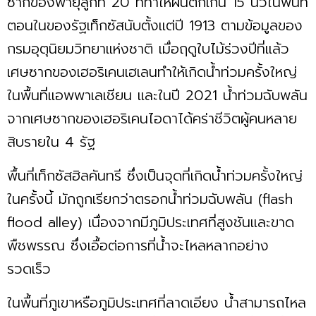
ซากของพายุลูกที่ 20 ที่ทำให้ฝนตกเกิน 15 นิ้วในพื้นที่
ตอนในของรัฐเท็กซัสนับตั้งแต่ปี 1913 ตามข้อมูลของ
กรมอุตุนิยมวิทยาแห่งชาติ เมื่อฤดูใบไม้ร่วงปีที่แล้ว
เศษซากของเฮอริเคนเฮเลนทำให้เกิดน้ำท่วมครั้งใหญ่
ในพื้นที่แอพพาเลเชียน และในปี 2021 น้ำท่วมฉับพลัน
จากเศษซากของเฮอริเคนไอดาได้คร่าชีวิตผู้คนหลาย
สิบรายใน 4 รัฐ
พื้นที่เท็กซัสฮิลคันทรี ซึ่งเป็นจุดที่เกิดน้ำท่วมครั้งใหญ่
ในครั้งนี้ มักถูกเรียกว่าตรอกน้ำท่วมฉับพลัน (flash
flood alley) เนื่องจากมีภูมิประเทศที่สูงชันและขาด
พืชพรรณ ซึ่งเอื้อต่อการที่น้ำจะไหลหลากอย่าง
รวดเร็ว
ในพื้นที่ภูเขาหรือภูมิประเทศที่ลาดเอียง น้ำสามารถไหล