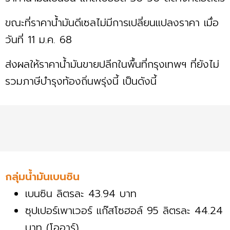
ขณะที่ราคาน้ำมันดีเซลไม่มีการเปลี่ยนแปลงราคา เมื่อ
วันที่ 11 ม.ค. 68
ส่งผลให้ราคาน้ำมันขายปลีกในพื้นที่กรุงเทพฯ ที่ยังไม่
รวมภาษีบำรุงท้องถิ่นพรุ่งนี้ เป็นดังนี้
กลุ่มน้ำมันเบนซิน
เบนซิน ลิตรละ 43.94 บาท
ซุปเปอร์เพาเวอร์ แก๊สโซฮอล์ 95 ลิตรละ 44.24
บาท (โออาร์)