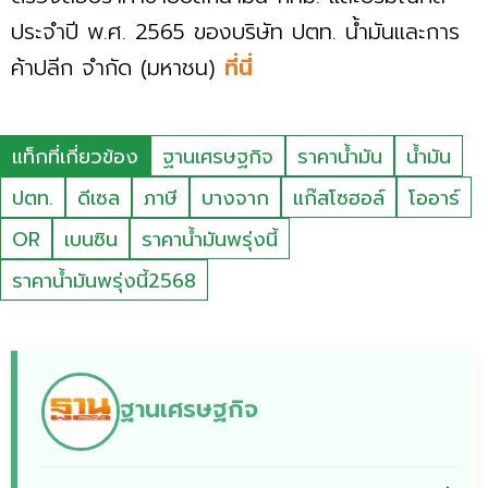
ประจำปี พ.ศ. 2565 ของบริษัท ปตท. น้ำมันและการ
ค้าปลีก จำกัด (มหาชน)
ที่นี่
แท็กที่เกี่ยวข้อง
ฐานเศรษฐกิจ
ราคาน้ำมัน
น้ำมัน
ปตท.
ดีเซล
ภาษี
บางจาก
แก๊สโซฮอล์
โออาร์
OR
เบนซิน
ราคาน้ำมันพรุ่งนี้
ราคาน้ำมันพรุ่งนี้2568
ฐานเศรษฐกิจ