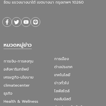
รัตน แขวงบางนาใต้ เขตบางนา กรุงเทพฯ 10260
หมวดหมู่ข่าว
การเมือง
การเงิน-การลงทุน
ต่างประเทศ
อสังหาริมทรัพย์
เทคโนโลยี
เศรษฐกิจ-นโยบาย
ข่าวทั่วไป
climatecenter
ไลฟ์สไตล์
ธุรกิจ
คอลัมนิสต์
Health & Wellness