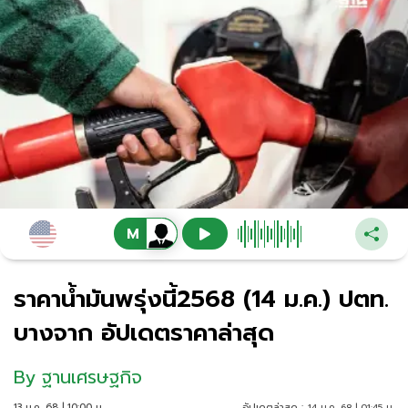
ราคาน้ำมันพรุ่งนี้2568 (14 ม.ค.) ปตท.
บางจาก อัปเดตราคาล่าสุด
By
ฐานเศรษฐกิจ
13 ม.ค. 68 | 10:00 น.
อัปเดตล่าสุด :
14 ม.ค. 68 | 01:45 น.