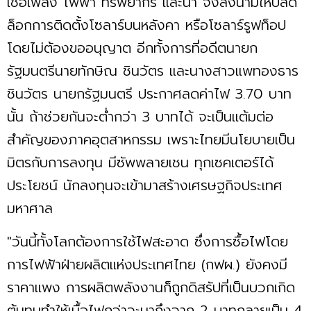
เชื้อเพลิง ไฟฟ้า ทรัพยากร และน้ำ จึงลงนามให้ปลด
ล็อกการติดตั้งโซลาร์บนหลังคา หรือโซลาร์รูฟท็อป
โดยไม่ต้องขออนุญาต อีกทั้งการที่อดีตนายก
รัฐมนตรีนายทักษิณ ชินวัตร และนางสาวแพทองธาร
ชินวัตร นายกรัฐมนตรี ประกาศลดค่าไฟ 3.70 บาท
นั้น ถ้าช่วยกันจะต่ำกว่า 3 บาทได้ จะเป็นแต้มต่อ
สำคัญของภาคอุตสาหกรรม เพราะไทยมีนโยบายเป็น
มิตรกับการลงทุน มีซัพพลายเชน ทุกเซคเตอร์ได้
ประโยชน์ นักลงทุนจะเข้ามาสร้างเศรษฐกิจประเทศ
มหาศาล
"วันนี้ทั้งโลกต้องการใช้ไฟสะอาด ซึ่งการซื้อไฟโดย
การไฟฟ้าฝ่ายผลิตแห่งประเทศไทย (กฟผ.) ยังคงมี
ราคาแพง การผลิตพลังงานก็ถูกดิสรัปที่เป็นบวกเกิด
ต้นทุนทำให้เนื้อไฟกว่าจะมาถึงจาก 2 บาทกลายเป็น 4