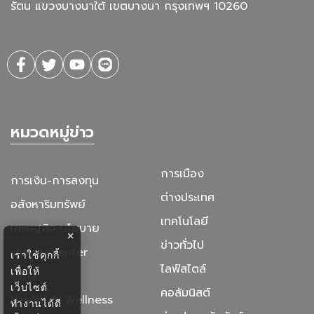
รัตน แขวงบางนาใต้ เขตบางนา กรุงเทพฯ 10260
หมวดหมู่ข่าว
การเมือง
การเงิน-การลงทุน
ต่างประเทศ
อสังหาริมทรัพย์
เทคโนโลยี
เศรษฐกิจ-นโยบาย
×
ข่าวทั่วไป
climatecenter
เราใช้คุกกี้
ไลฟ์สไตล์
เพื่อให้
ธุรกิจ
เว็บไซต์
คอลัมนิสต์
Health & Wellness
ทำงานได้ดี