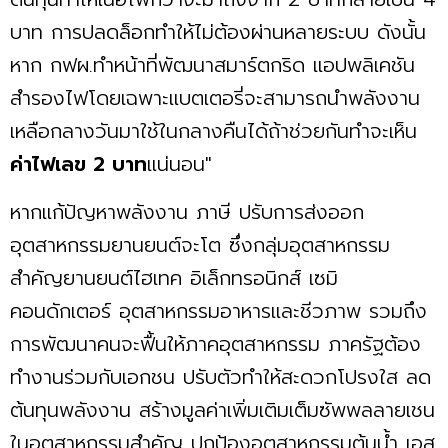
บาท การปลดล็อกทำให้ไม่ต้องผ่านหลายระบบ ดังนั้น
หาก กฟผ.ทำหน้าที่พัฒนาสมาร์ตกริด แอปพลิเคชัน
สำรองไฟโดยเฉพาะแบตเตอรี่จะสามารถนำพลังงาน
เหลือกลางวันมาใช้ในกลางคืนได้ถ้าช่วยกันทำจะเห็น
ค่าไฟเลข 2 บาท
แน่นอน"
หากแก้ปัญหาพลังงาน ภาษี ปรับการส่งออก
อุตสาหกรรมยานยนต์จะโต ซึ่งกลุ่มอุตสาหกรรม
สำคัญยานยนต์ไฮเทค อิเล็กทรอนิกส์ เซมิ
คอนดักเตอร์ อุตสาหกรรมอาหารและชีวภาพ รวมถึง
การพัฒนาคนจะฟื้นให้ภาคอุตสาหกรรม ภาครัฐต้อง
ทำงานร่วมกับเอกชน ปรับตัวทำให้สะดวกโปรงใส ลด
ต้นทุนพลังงาน สร้างมูลค่าเพิ่มเติมเต็มซัพพลลายเชน
ในอุตสาหกรรมสำคัญ ปกป้องอุตสาหกรรมต้นน้ำ เอส