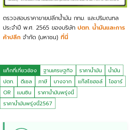
ตรวจสอบราคาขายปลีกน้ำมัน กทม. และปริมณฑล
ประจำปี พ.ศ. 2565 ของบริษัท
ปตท. น้ำมันและการ
ค้าปลีก
จำกัด (มหาชน)
ที่นี่
แท็กที่เกี่ยวข้อง
ฐานเศรษฐกิจ
ราคาน้ำมัน
น้ำมัน
ปตท.
ดีเซล
ภาษี
บางจาก
แก๊สโซฮอล์
โออาร์
OR
เบนซิน
ราคาน้ำมันพรุ่งนี้
ราคาน้ำมันพรุ่งนี้2567