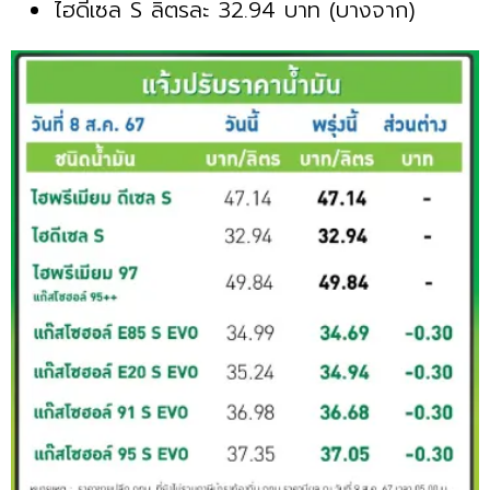
ไฮดีเซล S ลิตรละ 32.94 บาท (บางจาก)