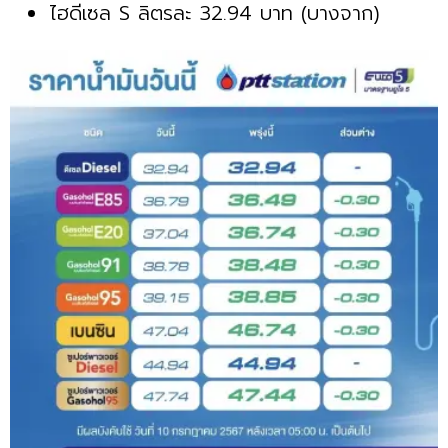
ไฮดีเซล S ลิตรละ 32.94 บาท (บางจาก)