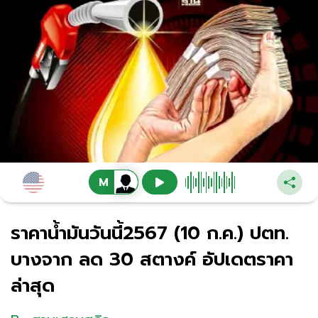
ราคาน้ำมันวันนี้2567 (10 ก.ค.) ปตท.
บางจาก ลด 30 สตางค์ อัปเดตราคา
ล่าสุด