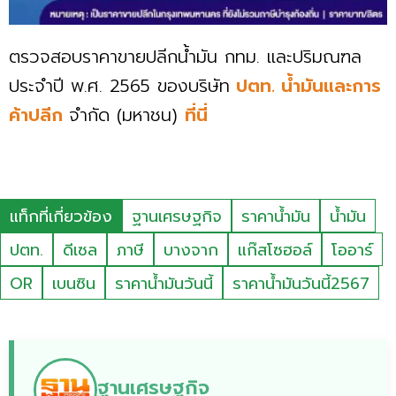
ตรวจสอบราคาขายปลีกน้ำมัน กทม. และปริมณฑล
ประจำปี พ.ศ. 2565 ของบริษัท
ปตท. น้ำมันและการ
ค้าปลีก
จำกัด (มหาชน)
ที่นี่
แท็กที่เกี่ยวข้อง
ฐานเศรษฐกิจ
ราคาน้ำมัน
น้ำมัน
ปตท.
ดีเซล
ภาษี
บางจาก
แก๊สโซฮอล์
โออาร์
OR
เบนซิน
ราคาน้ำมันวันนี้
ราคาน้ำมันวันนี้2567
ฐานเศรษฐกิจ