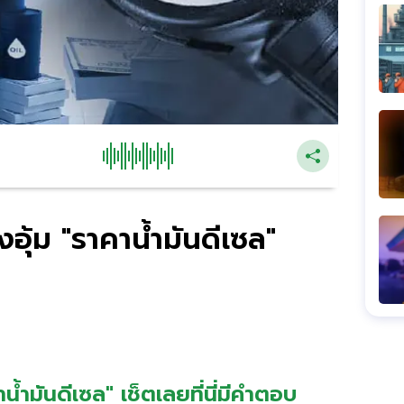
อุ้ม "ราคาน้ำมันดีเซล"
้ำมันดีเซล" เช็ตเลยที่นี่มีคำตอบ