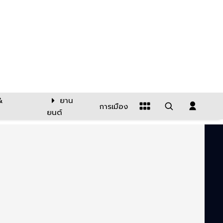
&
ยาน
การเมือง
ยนต์