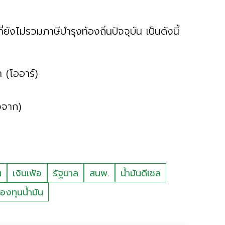
ยังไม่รวมภาษีบำรุงท้องถิ่นปัจจุบัน เป็นดังนี้
 (โออาร์)
งจาก)
น
เงินเฟ้อ
รัฐบาล
สนพ.
น้ำมันดีเซล
องทุนน้ำมัน