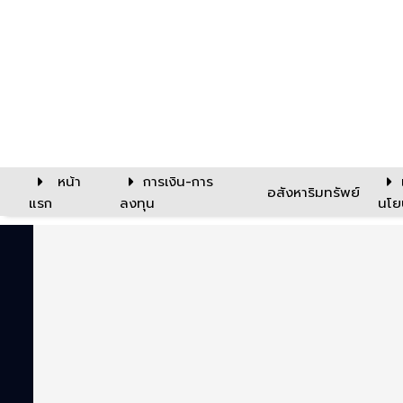
หน้า
การเงิน-การ
อสังหาริมทรัพย์
แรก
ลงทุน
นโย