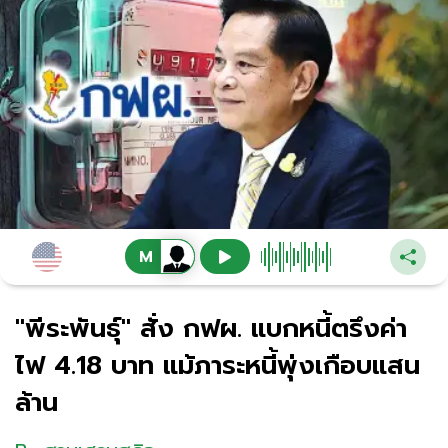
"พีระพันธุ์" สั่ง กฟผ. แบกหนี้ตรึงค่า
ไฟ 4.18 บาท แม้ภาระหนี้พุ่งเกือบแสน
ล้าน