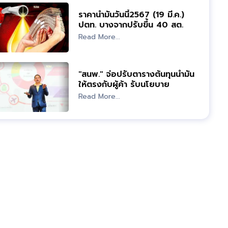
ราคาน้ำมันวันนี้2567 (19 มี.ค.)
ปตท. บางจากปรับขึ้น 40 สต.
อัพเดทราคาล่าสุด
Read More...
"สนพ." จ่อปรับตารางต้นทุนน้ำมัน
ให้ตรงกับผู้ค้า รับนโยบาย
"รมว.พลังงาน"
Read More...