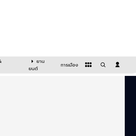
&
ยาน
การเมือง
ยนต์