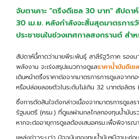
จับตาเคาะ "ตรึงดีเซล 30 บาท" สัปดาห์
30 เม.ย. หลังกำลังจะสิ้นสุดมาตรการวันท
ประชาชนในช่วงเทศกาลสงกรานต์ สำหร
สัปดาห์นี้คาดว่านายพีระพันธุ์ สาลีรัฐวิภาค รอ
พลังงาน จะเร่งสรุปแนวทางดูแล
ราคาน้ำมันดีเซ
เดินหน้าตรึงราคาต่อจากมาตรการการดูแลจากกองท
หรือปล่อยลอยตัวในระดับไม่เกิน 32 บาทต่อลิตร 
ซึ่งการตัดสินใจดังกล่าวเนื่องจากมาตรการดูแ
รัฐมนตรี (ครม.) ที่ดูแลผ่านกลไกลกองทุนน้ำมันรวม 
หากจะต่ออายุการดูแลต้องเสนอครม.เพื่อพิจารณ
แหล่งข่าวระบุว่า ปัจจุบันกองทุนน้ำมันฯมีฐานะค่อ