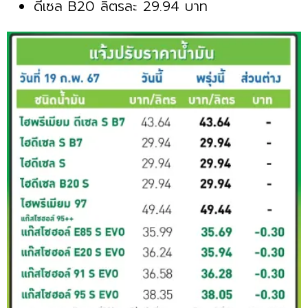
ดีเซล B20 ลิตรละ 29.94 บาท