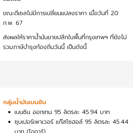
ขณะดีเซลไม่มีการเปลี่ยนแปลงราคา เมื่อวันที่ 20
ก.พ. 67
ส่งผลให้ราคาน้ำมันขายปลีกในพื้นที่กรุงเทพฯ ที่ยังไม่
รวมภาษีบำรุงท้องถิ่นวันนี้ เป็นดังนี้
กลุ่มน้ำมันเบนซิน
เบนซิน ออกเทน 95 ลิตรละ 45.94 บาท
ซุบเปอร์เพาเวอร์ แก๊สโซฮอล์ 95 ลิตรละ 45.44
บาท (โออาร์)