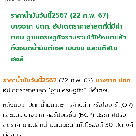
ราคาน้ำมันวันนี้2567 (22 ก.พ. 67)
บางจาก ปตท. อัปเดตราคาล่าสุดที่นี่มีคำ
ตอบ ฐานเศรษฐกิจรวบรวมไว้ให้หมดแล้ว
ทั้งชนิดน้ำมันดีเซล เบนซิน และแก๊สโซ
ฮอล์
ราคาน้ำมันวันนี้2567
(22 ก.พ. 67)
บางจาก ปตท.
อัปเดตราคาล่าสุด "ฐานเศรษฐกิจ" มีคำตอบ
หลังบมจ. ปตท.น้ำมันและการค้าปลีก หรือโออาร์ (OR)
และบมจ.บางจาก คอร์ปอเรชั่น (BCP) ประกาศปรับ
ลดราคาขายปลีกน้ำมันเบนซิน แก๊สโซฮอล์ 30 สตางค์
ต่อลิตร