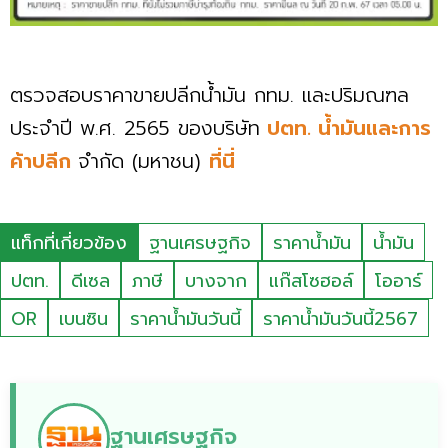
ตรวจสอบราคาขายปลีกน้ำมัน กทม. และปริมณฑล
ประจำปี พ.ศ. 2565 ของบริษัท
ปตท. น้ำมันและการ
ค้าปลีก
จำกัด (มหาชน)
ที่นี่
แท็กที่เกี่ยวข้อง
ฐานเศรษฐกิจ
ราคาน้ำมัน
น้ำมัน
ปตท.
ดีเซล
ภาษี
บางจาก
แก๊สโซฮอล์
โออาร์
OR
เบนซิน
ราคาน้ำมันวันนี้
ราคาน้ำมันวันนี้2567
ฐานเศรษฐกิจ