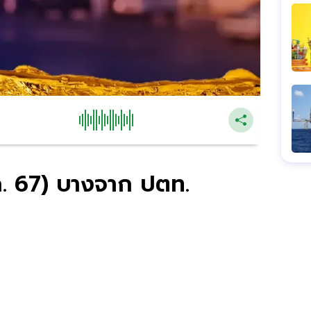
.ค. 67) บางจาก ปตท.