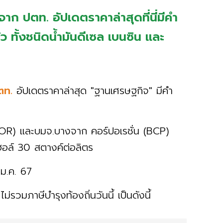
จาก ปตท. อัปเดตราคาล่าสุดที่นี่มีคำ
ทั้งชนิดน้ำมันดีเซล เบนซิน และ
ตท.
อัปเดตราคาล่าสุด "ฐานเศรษฐกิจ" มีคำ
 (OR) และบมจ.บางจาก คอร์ปอเรชั่น (BCP)
ฮอล์ 30 สตางค์ต่อลิตร
 ม.ค. 67
ม่รวมภาษีบำรุงท้องถิ่นวันนี้ เป็นดังนี้