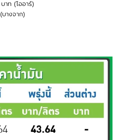
 บาท (โออาร์)
 (บางจาก)