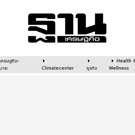
เศรษฐกิจ-
Health 
บาย
Climatecenter
ธุรกิจ
Wellness