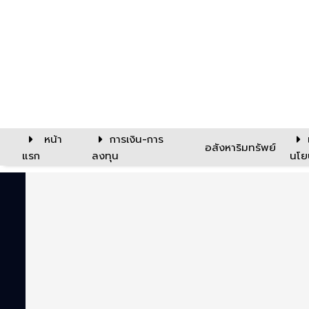
หน้า
การเงิน-การ
อสังหาริมทรัพย์
แรก
ลงทุน
นโย