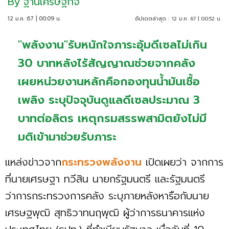
By
ฐานเศรษฐกิจ
12 ม.ค. 67 | 00:09 น.
อัปเดตล่าสุด :
12 ม.ค. 67 | 00:52 น.
"พลังงาน"รับหนักใจภาระอุ้มดีเซลไม่เกิน
30 บาทหลังไร้สัญญาณช่วยจากคลัง
เผยหน่วยงานหลักคือกองทุนน้ำมันเชื้อ
เพลิง ระบุปัจจุบันดูแลดีเซลประมาณ 3
บาทต่อลิตร เหตุกรมสรรพสามิตยังไม่มี
มติเข้ามาช่วยรับภาระ
แหล่งข่าวจาก
กระทรวงพลังงาน
เปิดเผยว่า จากการ
ที่นายเศรษฐา ทวีสิน นายกรัฐมนตรี และรัฐมนตรี
ว่าการกระทรวงการคลัง ระบุภายหลังหารือกับนาย
เศรษฐพุฒิ สุทธิวาทนฤพุฒิ ผู้ว่าการธนาคารแห่ง