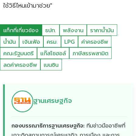
ใช้วิธีไหนเข้ามาช่วย"
แท็กที่เกี่ยวข้อง
ธปท.
พลังงาน
ราคาน้ำมัน
น้ำมัน
เงินเฟ้อ
ครม.
LPG
ค่าครองชีพ
คณะรัฐมนตรี
แก๊สโซฮอล์
ภาษีสรรพสามิต
ลดค่าครองชีพ
เบนซิน
ฐานเศรษฐกิจ
กองบรรณาธิการฐานเศรษฐกิจ:
ทีมข่าวมืออาชีพที่
เกาะติดสถานการณ์เศรษฐกิจ การเมือง และการ