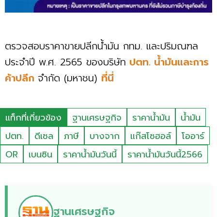
ตรวจสอบราคาขายปลีกน้ำมัน กทม. และปริมณฑล
ประจำปี พ.ศ. 2565 ของบริษัท
ปตท. น้ำมันและการ
ค้าปลีก
จำกัด (มหาชน)
ที่นี่
แท็กที่เกี่ยวข้อง
ฐานเศรษฐกิจ
ราคาน้ำมัน
น้ำมัน
ปตท.
ดีเซล
ภาษี
บางจาก
แก๊สโซฮอล์
โออาร์
OR
เบนซิน
ราคาน้ำมันวันนี้
ราคาน้ำมันวันนี้2566
ฐานเศรษฐกิจ