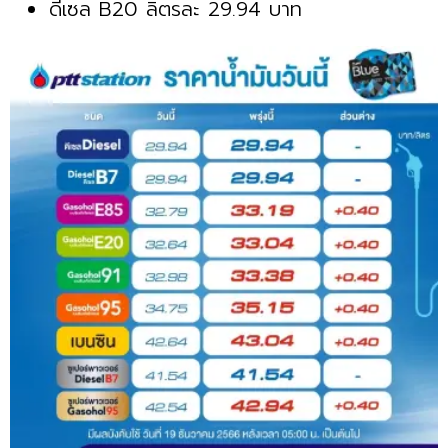
ดีเซล B20 ลิตรละ 29.94 บาท