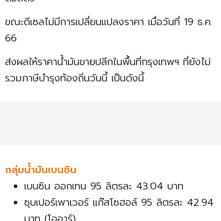
ขณะดีเซลไม่มีการเปลี่ยนแปลงราคา เมื่อวันที่ 19 ธ.ค.
66
ส่งผลให้ราคาน้ำมันขายปลีกในพื้นที่กรุงเทพฯ ที่ยังไม่
รวมภาษีบำรุงท้องถิ่นวันนี้ เป็นดังนี้
กลุ่มน้ำมันเบนซิน
เบนซิน ออกเทน 95 ลิตรละ 43.04 บาท
ซุบเปอร์เพาเวอร์ แก๊สโซฮอล์ 95 ลิตรละ 42.94
บาท (โออาร์)