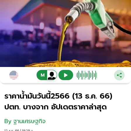
ราคาน้ำมันวันนี้2566 (13 ธ.ค. 66)
ปตท. บางจาก อัปเดตราคาล่าสุด
By
ฐานเศรษฐกิจ
12 ธ.ค. 66 | 19:29 น.