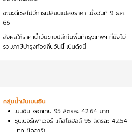
ขณะดีเซลไม่มีการเปลี่ยนแปลงราคา เมื่อวันที่ 9 ธ.ค.
66
ส่งผลให้ราคาน้ำมันขายปลีกในพื้นที่กรุงเทพฯ ที่ยังไม่
รวมภาษีบำรุงท้องถิ่นวันนี้ เป็นดังนี้
กลุ่มน้ำมันเบนซิน
เบนซิน ออกเทน 95 ลิตรละ 42.64 บาท
ซุบเปอร์เพาเวอร์ แก๊สโซฮอล์ 95 ลิตรละ 42.54
บาท (โออาร์)