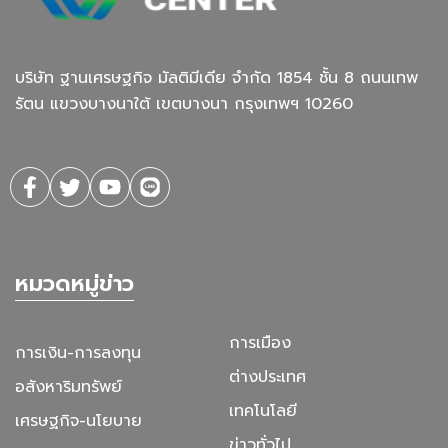
บริษัท ฐานเศรษฐกิจ มัลติมีเดีย จํากัด 1854 ชั้น 8 ถนนเทพ
รัตน แขวงบางนาใต้ เขตบางนา กรุงเทพฯ 10260
หมวดหมู่ข่าว
การเมือง
การเงิน-การลงทุน
ต่างประเทศ
อสังหาริมทรัพย์
เทคโนโลยี
เศรษฐกิจ-นโยบาย
ข่าวทั่วไป