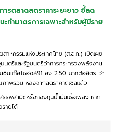
ค่าการตลาดลดราคาระยะยาว ชี้ลด
 แนะทำมาตรการเฉพาะสำหรับผู้มีราย
ตสาหกรรมแห่งประเทศไทย (ส.อ.ท.) เปิดเผย
รัฐมนตรีและรัฐมนตรีว่าการกระทรวงพลังงาน
นซินแก๊สโซฮอล์91 ลง 2.50 บาทต่อลิตร ว่า
ซินในภาพรวม หลังจากลดราคาดีเซลแล้ว
ษีสรรพสามิตหรือกองทุนน้ำมันเชื้อเพลิง หาก
ียรายได้