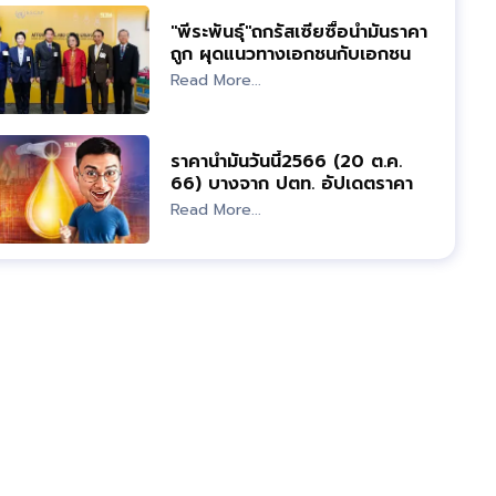
"พีระพันธุ์"ถกรัสเซียซื้อน้ำมันราคา
ถูก ผุดแนวทางเอกชนกับเอกชน
Read More...
ราคาน้ำมันวันนี้2566 (20 ต.ค.
66) บางจาก ปตท. อัปเดตราคา
ล่าสุด
Read More...