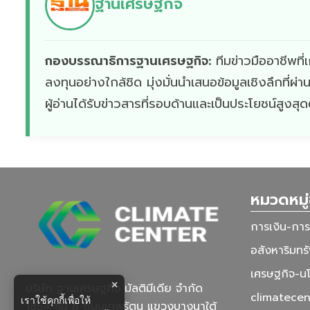
ฐานเศรษฐกิจ
กองบรรณาธิการฐานเศรษฐกิจ:
ทีมข่าวมืออาชีพท
ลงทุนอย่างใกล้ชิด มุ่งมั่นนำเสนอข้อมูลเชิงลึกที่
ผู้อ่านได้รับข่าวสารที่รอบด้านและเป็นประโยชน์สูงสุ
หมวดหมู่
การเงิน-กา
อสังหาริมทรั
เศรษฐกิจ-น
×
บริษัท ฐานเศรษฐกิจ มัลติมีเดีย จํากัด
climatecen
เราใช้คุกกี้เพื่อให้
1854 ชั้น 8 ถนนเทพรัตน แขวงบางนาใต้