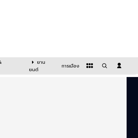
&
ยาน
การเมือง
ยนต์