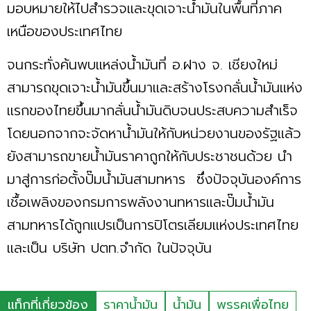
มอบหมายให้ไปสำรวจและขุดเจาะน้ำมันในพื้นที่ภาค
เหนือของประเทศไทย
จนกระทั่งค้นพบแหล่งน้ำมันที่ อ.ฝาง จ. เชียงใหม่
สามารถขุดเจาะน้ำมันขึ้นมาและสร้างโรงกลั่นน้ำมันแห่ง
แรกของไทยขึ้นมากลั่นน้ำมันดิบจนประสบความสำเร็จ
โดยนอกจากจะจัดหาน้ำมันให้กับหน่วยงานของรัฐแล้ว
ยังสามารถขายน้ำมันราคาถูกให้กับประชาชนด้วย นำ
มาสู่การก่อตั้งปั๊มน้ำมันสามทหาร ซึ่งปัจจุบันองค์การ
เชื้อเพลิงของกรมการพลังงานทหารและปั๊มน้ำมัน
สามทหารได้ถูกแปรเป็นการปิโตรเลียมแห่งประเทศไทย
และเป็น บริษัท ปตท.จำกัด ในปัจจุบัน
แท็กที่เกี่ยวข้อง
ราคาน้ำมัน
น้ำมัน
พรรคเพื่อไทย