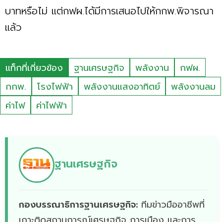
บาทหรือไม่ แต่กฟผ.ได้มีการเสนอไปให้กกพ.พิจารณา
แล้ว
แท็กที่เกี่ยวข้อง
ฐานเศรษฐกิจ
พลังงาน
กฟผ.
กกพ.
โรงไฟฟ้า
พลังงานแสงอาทิตย์
พลังงานลม
ค่าไฟ
ค่าไฟฟ้า
ฐานเศรษฐกิจ
กองบรรณาธิการฐานเศรษฐกิจ:
ทีมข่าวมืออาชีพที่
เกาะติดสถานการณ์เศรษฐกิจ การเมือง และการ