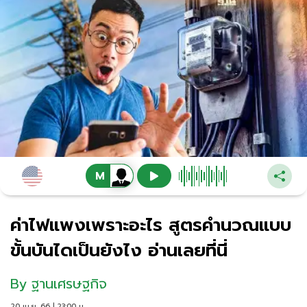
ค่าไฟแพงเพราะอะไร สูตรคำนวณแบบ
ขั้นบันไดเป็นยังไง อ่านเลยที่นี่
By
ฐานเศรษฐกิจ
20 เม.ย. 66 | 23:00 น.