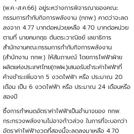
(พ.ค.-ส.ค.66) อยู่ระหว่างการพิจารณาของคณะ
กรรมการกำกับกิจการพลังงาน (กกพ.) คาดว่าจะลด
ลงจาก 4.77 บาทต่อหน่วยเหลือ 4.70 บาทต่อหน่วย
ตามที่ นายคมกฤช ตันตระวาณิชย์ เลขาธิการ
สำนักงานคณะกรรมการกำกับกิจการพลังงาน
(สำนักงาน กกพ.) ให้สัมภาษณ์ โดยการไฟฟ้าฝ่าย
ผลิตแห่งประเทศไทย(กฟผ.)เสนอรับชำระค่าไฟฟ้าที่
ค้างชำระเพิ่มจาก 5 งวดไฟฟ้า หรือ ประมาณ 20
เดือน เป็น 6 งวดไฟฟ้า หรือ ประมาณ 24 เดือนหรือ
สองปี
ซึ่งการกำหนดอัตราค่าไฟฟ้าเป็นอำนาจของ กกพ.
กระทรวงพลังงานไม่อาจก้าวล่วง ในการที่จะบอกว่า
อัตราค่าไฟฟ้างวดที่สองนี้จะลดลงมาเหลือ 4.70