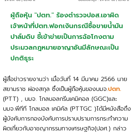
ผู้ถือหุ้น "ปตท." ร้องตำรวจปอส.เอาผิด
เจ้าหน้าที่ปตท.ฟอกเงินกรณีซื้อขายน้ำมัน
ปาล์มดิบ ชี้เข้าข่ายเป็นการฉ้อโกงตาม
ประมวลกฎหมายอาญาอันมีลักษณะเป็น
ปกติธุระ
ผู้สื่อข่าวรายงานว่า เมื่อวันที่ 14 มีนาคม 2566 นาย
สยามราช ผ่องสกุล ซึ่งเป็นผู้ถือหุ้นของบมจ.
ปตท.
(PTT) , บมจ. โกลบอลกรีนเคมิคอล (GGC)และ
บมจ.พีทีที โกลบอล เคมิคัล (PTTGC )ได้มีหนังสือถึง
ผู้บังคับการกองบังคับการปราบปรามการกระทำความ
ผิดเกี่ยวกับอาชญากรรมทางเศรษฐกิจ(ปอศ.) กล่าว