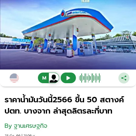
ราคาน้ำมันวันนี้2566 ขึ้น 50 สตางค์
ปตท. บางจาก ล่าสุดลิตรละกี่บาท
By
ฐานเศรษฐกิจ
23 มี.ค. 66 | 21:06 น.