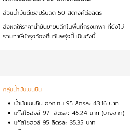
ส่วนน้ำมันดีเซลปรับลด 50 สตางค์ต่อลิตร
ส่งผลให้ราคาน้ำมันขายปลีกในพื้นที่กรุงเทพฯ ที่ยังไม่
รวมภาษีบำรุงท้องถิ่นวันพรุ่งนี้ เป็นดังนี้
กลุ่มน้ำมันเบนซิน
น้ำมันเบนซิน ออกเทน 95 ลิตรละ 43.16 บาท
แก๊สโซฮอล์ 97 ลิตรละ 45.24 บาท (บางจาก)
แก๊สโซฮอล์ 95 ลิตรละ 35.35 บาท