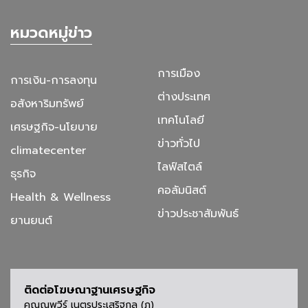
หมวดหมู่ข่าว
การเมือง
การเงิน-การลงทุน
ต่างประเทศ
อสังหาริมทรัพย์
เทคโนโลยี
เศรษฐกิจ-นโยบาย
ข่าวทั่วไป
climatecenter
ไลฟ์สไตล์
ธุรกิจ
คอลัมนิสต์
Health & Wellness
ข่าวประชาสัมพันธ์
ยานยนต์
ติดต่อโฆษณาฐานเศรษฐกิจ
คุณณพวีร์ เนตรประเสริฐกุล (ภู)