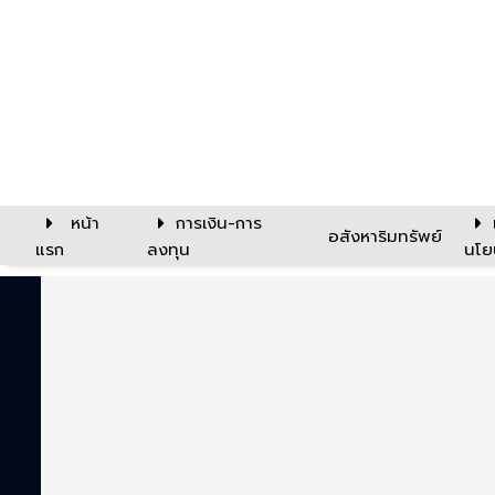
หน้า
การเงิน-การ
อสังหาริมทรัพย์
แรก
ลงทุน
นโย