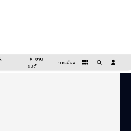
&
ยาน
การเมือง
ยนต์