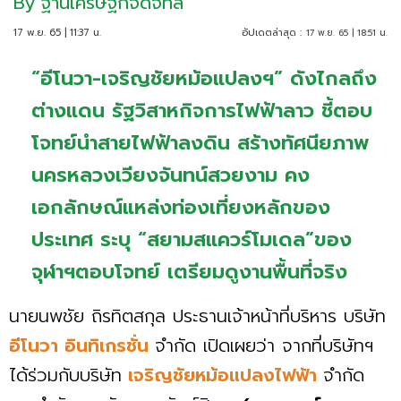
By
ฐานเศรษฐกิจดิจิทัล
17 พ.ย. 65 | 11:37 น.
อัปเดตล่าสุด :
17 พ.ย. 65 | 18:51 น.
“อีโนวา-เจริญชัยหม้อแปลงฯ” ดังไกลถึง
ต่างแดน รัฐวิสาหกิจการไฟฟ้าลาว ชี้ตอบ
โจทย์นำสายไฟฟ้าลงดิน สร้างทัศนียภาพ
นครหลวงเวียงจันทน์สวยงาม คง
เอกลักษณ์แหล่งท่องเที่ยงหลักของ
ประเทศ ระบุ “สยามสแควร์โมเดล”ของ
จุฬาฯตอบโจทย์ เตรียมดูงานพื้นที่จริง
นายนพชัย ถิรทิตสกุล ประธานเจ้าหน้าที่บริหาร บริษัท
อีโนวา อินทิเกรชั่น
จำกัด เปิดเผยว่า จากที่บริษัทฯ
ได้ร่วมกับบริษัท
เจริญชัยหม้อแปลงไฟฟ้า
จำกัด