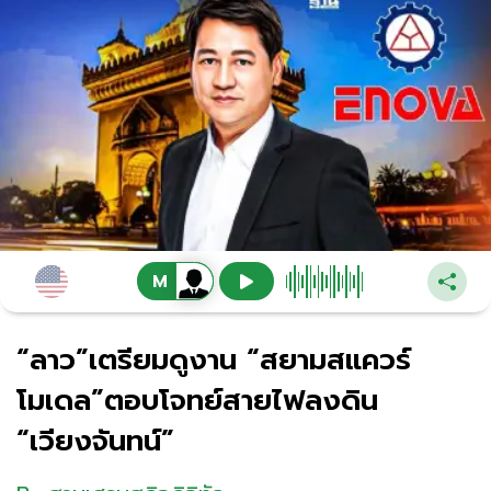
“ลาว”เตรียมดูงาน “สยามสแควร์
โมเดล”ตอบโจทย์สายไฟลงดิน
“เวียงจันทน์”