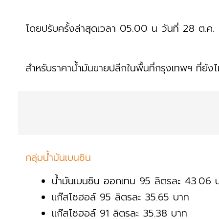
โดยปรับครั้งล่าสุดเวลา 05.00 น วันที่ 28 ต.ค.
สำหรับราคาน้ำมันขายปลีกในพื้นที่กรุงเทพฯ ที่ยังไม่
กลุ่มน้ำมันเบนซิน
น้ำมันเบนซิน ออกเทน 95 ลิตรละ 43.06 
แก๊สโซฮอล์ 95 ลิตรละ 35.65 บาท
แก๊สโซฮอล์ 91 ลิตรละ 35.38 บาท