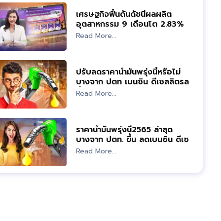
เศรษฐกิจฟื้นดันดัชนีผลผลิต
อุตสาหกรรม 9 เดือนโต 2.83%
Read More...
ปรับลดราคาน้ำมันพรุ่งนี้หรือไม่
บางจาก ปตท เบนซิน ดีเซลลิตรละ
กี่บาท เช็คเลย
Read More...
ราคาน้ำมันพรุ่งนี้2565 ล่าสุด
บางจาก ปตท. ขึ้น ลดเบนซิน ดีเซล
หรือไม่ เช็คเลย
Read More...