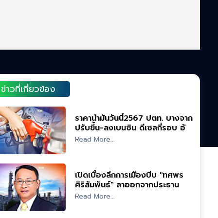
ข่าวที่เกี่ยวข้อง
ราคาน้ำมันวันนี้2567 ปตท. บางจาก
ปรับขึ้น-ลงเบนซิน ดีเซลกี่รอบ อัป
เดทล่าสุด
Read More...
เปิดเบื้องลึกการเมืองบีบ "ทศพร
ศิริสัมพันธ์" ลาออกจากประธาน
บอร์ด ปตท.
Read More...