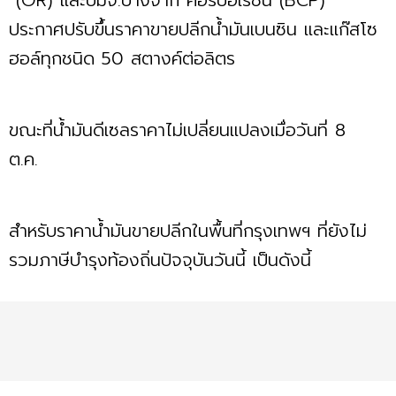
ประกาศปรับขึ้นราคาขายปลีกน้ำมันเบนซิน และแก๊สโซ
ฮอล์ทุกชนิด 50 สตางค์ต่อลิตร
ขณะที่น้ำมันดีเซลราคาไม่เปลี่ยนแปลงเมื่อวันที่ 8
ต.ค.
สำหรับราคาน้ำมันขายปลีกในพื้นที่กรุงเทพฯ ที่ยังไม่
รวมภาษีบำรุงท้องถิ่นปัจจุบันวันนี้ เป็นดังนี้