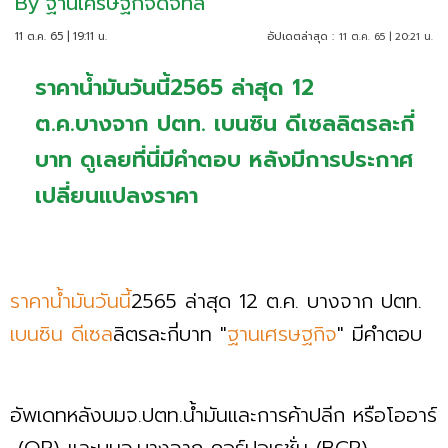
By
ฐานเศรษฐกิจดิจิทัล
11 ต.ค. 65 | 19:11 น.
อัปเดตล่าสุด :
11 ต.ค. 65 | 20:21 น.
ราคาน้ำมันวันนี้2565 ล่าสุด 12
ต.ค.บางจาก ปตท. เบนซิน ดีเซลลิตรละกี่
บาท ดูเลยที่นี่มีคำตอบ หลังมีการประกาศ
เปลี่ยนแปลงราคา
ราคาน้ำมันวันนี้
2565 ล่าสุด 12 ต.ค. บางจาก ปตท.
เบนซิน ดีเซล
ลิตรละกี่บาท "
ฐานเศรษฐกิจ
" มีคำตอบ
อัพเดทหลังบมจ.ปตท.น้ำมันและการค้าปลีก หรือโออาร์
(OR) และบมจ.บางจาก คอร์ปอเรชั่น (BCP)