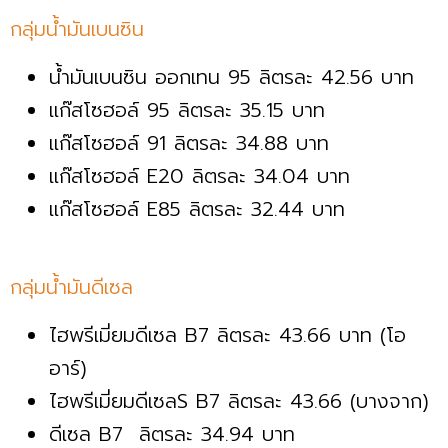
กลุ่มน้ำมันเบนซิน
น้ำมันเบนซิน ออกเทน 95 ลิตรละ 42.56 บาท
แก๊สโซฮอล์ 95 ลิตรละ 35.15 บาท
แก๊สโซฮอล์ 91 ลิตรละ 34.88 บาท
แก๊สโซฮอล์ E20 ลิตรละ 34.04 บาท
แก๊สโซฮอล์ E85 ลิตรละ 32.44 บาท
กลุ่มน้ำมันดีเซล
ไฮพรีเมี่ยมดีเซล B7 ลิตรละ 43.66 บาท (โอ
อาร์)
ไฮพรีเมี่ยมดีเซลS B7 ลิตรละ 43.66 (บางจาก)
ดีเซล B7 ลิตรละ 34.94 บาท