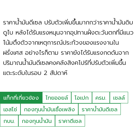
ราคาน้ำมันดีเซล ปรับตัวเพิ่มขึ้นมากกว่าราคาน้ำมันดิบ
ดูไบ หลังได้รับแรงหนุนจากอุปทานฝั่งตะวันตกที่มีแนว
โน้มตึงตัวจากเหตุการณ์ประท้วงของแรงงานใน
ฝรั่งเศส อย่างไรก็ตาม ราคายังได้รับแรงกดดันจาก
ปริมาณน้ำมันดีเซลคงคลังสิงคโปร์ที่ปรับตัวเพิ่มขึ้น
แตะระดับในรอบ 2 สัปดาห์
แท็กที่เกี่ยวข้อง
ไทยออยล์
โอเปก
ครม.
เชลล์
เอสโซ่
กองทุนน้ำมันเชื้อเพลิง
ราคาน้ำมันดีเซล
กบน.
กองทุนน้ำมัน
ราคาดีเซล