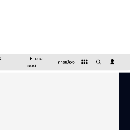
&
ยาน
การเมือง
ยนต์