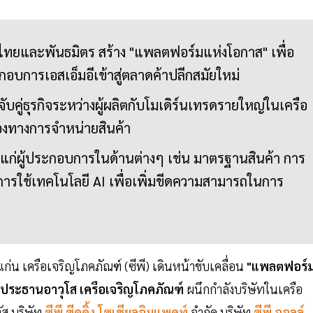
้าไทยและพันธมิตร สร้าง "แพลตฟอร์มแห่งโอกาส" เพื่อ
อบการเอสเอ็มอีเข้าสู่ตลาดค้าปลีกสมัยใหม่
บคู่ธุรกิจระหว่างผู้ผลิตกับโมเดิร์นเทรดรายใหญ่ในเครือ
ช่องทางการจำหน่ายสินค้า
ให้แก่ผู้ประกอบการในด้านต่างๆ เช่น มาตรฐานสินค้า การ
รใช้เทคโนโลยี AI เพื่อเพิ่มขีดความสามารถในการ
ก่น เครือเจริญโภคภัณฑ์ (ซีพี) เดินหน้าขับเคลื่อน
"แพลตฟอร์
งประธานอาวุโส เครือเจริญโภคภัณฑ์
ผนึกกำลังบริษัทในเครือ
ส บริษัท
ซีพี ซีดดิ้ง โซเชียลอิมแพคท์
จำกัด บริษัท
ซีพี ออลล์