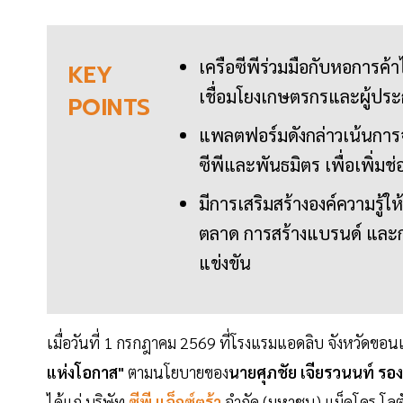
เครือซีพีร่วมมือกับหอการค
KEY
เชื่อมโยงเกษตรกรและผู้ประก
POINTS
แพลตฟอร์มดังกล่าวเน้นการจั
ซีพีและพันธมิตร เพื่อเพิ่ม
มีการเสริมสร้างองค์ความรู้
ตลาด การสร้างแบรนด์ และกา
แข่งขัน
เมื่อวันที่ 1 กรกฎาคม 2569 ที่โรงแรมแอดลิบ จังหวัดขอนแ
แห่งโอกาส"
ตามนโยบายของ
นายศุภชัย เจียรวนนท์ รอ
ได้แก่ บริษัท
ซีพี แอ็กซ์ตร้า
จำกัด (มหาชน) แม็คโคร โลตั