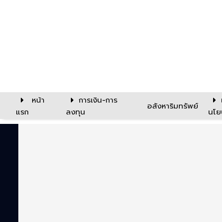
หน้า
การเงิน-การ
อสังหาริมทรัพย์
แรก
ลงทุน
นโย