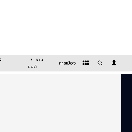
&
ยาน
การเมือง
ยนต์