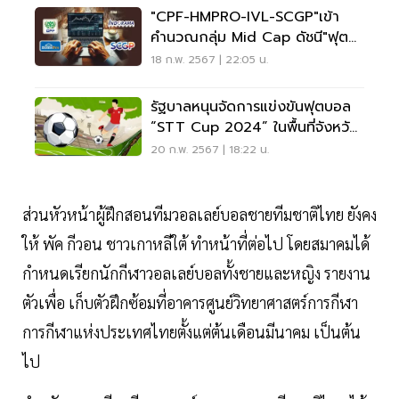
"CPF-HMPRO-IVL-SCGP"เข้า
คำนวณกลุ่ม Mid Cap ดัชนี"ฟุต
ซี่"มีผล 15 มี.ค.67
18 ก.พ. 2567 | 22:05 น.
รัฐบาลหนุนจัดการแข่งขันฟุตบอล
“STT Cup 2024” ในพื้นที่จังหวัด
ชายแดนใต้
20 ก.พ. 2567 | 18:22 น.
ส่วนหัวหน้าผู้ฝึกสอนทีมวอลเลย์บอลชายทีมชาติไทย ยังคง
ให้ พัค กีวอน ชาวเกาหลีใต้ ทําหน้าที่ต่อไป โดยสมาคมได้
กําหนดเรียกนักกีฬาวอลเลย์บอลทั้งชายและหญิง รายงาน
ตัวเพื่อ เก็บตัวฝึกซ้อมที่อาคารศูนย์วิทยาศาสตร์การกีฬา
การกีฬาแห่งประเทศไทยตั้งแต่ต้นเดือนมีนาคม เป็นต้น
ไป