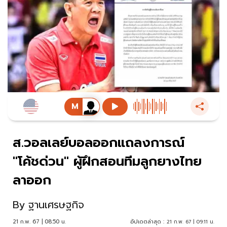
ส.วอลเลย์บอลออกแถลงการณ์
"โค้ชด่วน" ผู้ฝึกสอนทีมลูกยางไทย
ลาออก
By
ฐานเศรษฐกิจ
21 ก.พ. 67 | 08:50 น.
อัปเดตล่าสุด :
21 ก.พ. 67 | 09:11 น.