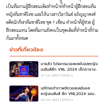
เป็นทีมงานผู้ฝึกสอนเดิมทําหน้าท่ีหัวหน้าผู้ฝึกสอนทีม
หญิงทีมชาติไทย และให้นางสาววิลาวัณย์ อภิญญาพงศ์
อดีตนักกีฬาทีมชาติไทย ชุด 7 เซียน ทําหน้าที่ผู้ช่วย ผู้
ฝึกสอนแทน โดยทีมงานยังคงเป็นชุดเดิมที่ทําหน้าที่ร่วม
กันมาทั้งหมด
ข่าวที่เกี่ยวข้อง
มาแล้ว โปรแกรมวอลเลย์บอลหญิง
เนชันส์ลีก VNL 2024 เช็กตาราง
ทุกนัดที่นี่
27 ม.ค. 2567 | 04:50 น.
เฮ!ไทยเจ้าภาพจัดวอลเลย์บอล
หญิงเนชันส์ ลีก VNL2024 รอบ
ชิงชนะเลิศ
02 ก.พ. 2567 | 09:53 น.