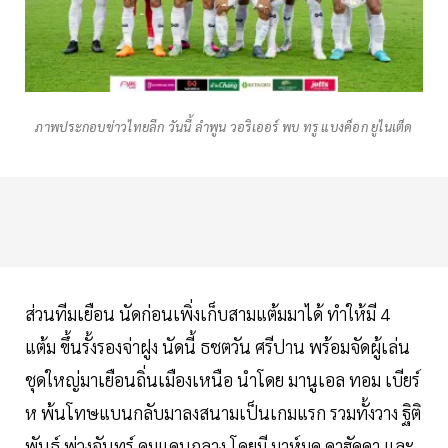
ภาพประกอบข่าวไทยลีก วันนี้ ลำพูน วอริเออร์ พบ ทรู แบงค็อก ยูไนเต็ด
ส่วนทีมเยือน นัดก่อนเพิ่งเก็บสามแต้มมาได้ ทำให้มี 4
แต้ม ขึ้นรั้งรองจ่าฝูง นัดนี้ ธชตวัน ศรีปาน พร้อมจัดผู้เล่น
ชุดใหญ่มาเยือนถิ่นเมืองเหนือ นำโดย มานูเอล ทอม เบียร์
ห พ้นโทษแบนกลับมาลงสนามเป็นเกมแรก รวมทั้งวาง ฐิติ
พันธ์ พ่วงจันทร์ คุมแดนกลาง โดยมี มาห์มูด ดาฮัดดา และ