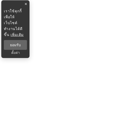
×
เราใช้คุกกี้
เพื่อให้
เว็บไซต์
ทำงานได้ดี
ขึ้น
เพิ่มเติม
ยอมรับ
ตั้งค่า