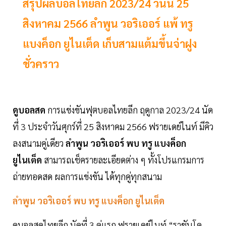
สรุปผลบอลไทยลีก 2023/24 วันนี้ 25
สิงหาคม 2566 ลำพูน วอริเออร์ แพ้ ทรู
แบงค็อก ยูไนเต็ด เก็บสามแต้มขึ้นจ่าฝูง
ชั่วคราว
ดูบอลสด
การแข่งขันฟุตบอลไทยลีก ฤดูกาล 2023/24 นัด
ที่ 3 ประจำวันศุกร์ที่ 25 สิงหาคม 2566 ฟรายเดย์ไนท์ มีคิว
ลงสนามคู่เดียว
ลำพูน วอริเออร์ พบ ทรู แบงค็อก
ยูไนเต็ด
สามารถเช็ครายละเอียดต่าง ๆ ทั้งโปรแกรมการ
ถ่ายทอดสด ผลการแข่งขัน ได้ทุกคู่ทุกสนาม
ลำพูน วอริเออร์ พบ ทรู แบงค็อก ยูไนเต็ด
ดูบอลสดไทยลีก นัดที่ 3 คู่แรก ฟรายเดย์ไนท์ “ราชันโค