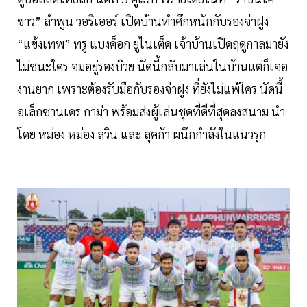
ขาว” ลำพูน วอริเออร์ เปิดบ้านทำศึกหนักกับรองจ่าฝูง
“แข้งเทพ” ทรู แบงค็อก ยูไนเต็ด เจ้าบ้านเปิดฤดูกาลมายัง
ไม่ชนะใคร จมอยู่รองบ๊วย นัดนี้กลับมาเล่นในบ้านแต่ก็เจอ
งานยาก เพราะต้องรับมือกับรองจ่าฝูง ที่ยังไม่แพ้ใคร นัดนี้
อเล็กซานเดร กาม่า พร้อมส่งผู้เล่นชุดที่ดีที่สุดลงสนาม นำ
โดย หม่อง หม่อง ลวิน และ ลุคก้า ผนึกกำลังในแนวรุก