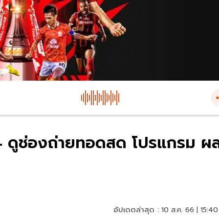
 ดูช่องถ่ายทอดสด โปรแกรม ผ
อัปเดตล่าสุด :
10 ส.ค. 66 | 15:40