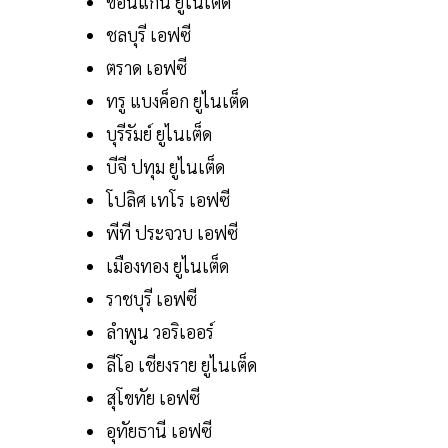
ขอนแก่น ยูไนเต็ด
ชลบุรี เอฟซี
ตราด เอฟซี
ทรู แบงค็อก ยูไนเต็ด
บุรีรัมย์ ยูไนเต็ด
บีจี ปทุม ยูไนเต็ด
โปลิศ เทโร เอฟซี
พีที ประจวบ เอฟซี
เมืองทอง ยูไนเต็ด
ราชบุรี เอฟซี
ลำพูน วอริเออร์
ลีโอ เชียงราย ยูไนเต็ด
สุโขทัย เอฟซี
อุทัยธานี เอฟซี