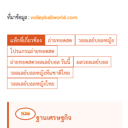
ที่มาข้อมูล :
volleyballworld.com
แท็กที่เกี่ยวข้อง
ถ่ายทอดสด
วอลเลย์บอลหญิง
โปรแกรมถ่ายทอดสด
ถ่ายทอดสดวอลเลย์บอล วันนี้
ผลวอลเลย์บอล
วอลเลย์บอลหญิงทีมชาติไทย
วอลเลย์บอลหญิงไทย
ฐานเศรษฐกิจ