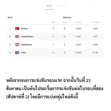
หลังจากจบการแข่งขันรอบแรก จากนั้นวันที่ 21
สิงหาคม เป็นต้นไปจะเริ่มการรแข่งขันต่อในรอบที่สอง
(สัปดาห์ที่ 2) โดยมีการแบ่งกลุ่มใหม่ดังนี้