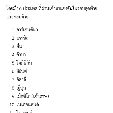
โดยมี 16 ประเทศ ที่ผ่านเข้ามาแข่งขันในรอบสุดท้าย
ประกอบด้วย
อาร์เจนติน่า
บราซิล
จีน
คิวบา
โดมินิกัน
อิยิปต์
อิตาลี
ญี่ปุ่น
เม็กซิโก (เจ้าภาพ)
เนเธอแลนด์
โปแลนด์