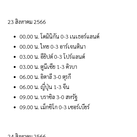
23 สิงหาคม 2566
00.00 น. โดมินิกัน 0-3 เนเธอร์แลนด์
00.00 น. ไทย 0-3 อาร์เจนตินา
03.00 น. อียิปต์ 0-3 โปร์แลนด์
03.00 น. ตูนีเซีย 1-3 คิวบา
06.00 น. อิตาลี 3-0 ตุรกี
06.00 น. ญี่ปุ่น 1-3 จีน
09.00 น. บราซิล 3-0 สหรัฐ
09.00 น. เม็กซิโก 0-3 เซอร์เบียร์
24 สิงหาคม 2566