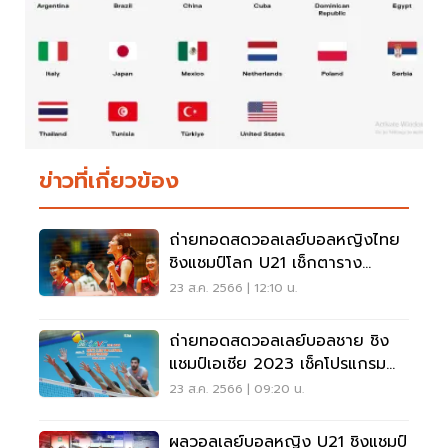
ข่าวที่เกี่ยวข้อง
ถ่ายทอดสดวอลเลย์บอลหญิงไทย
ชิงแชมป์โลก U21 เช็กตาราง
แข่งขันล่าสุดที่นี่
23 ส.ค. 2566 | 12:10 น.
ถ่ายทอดสดวอลเลย์บอลชาย ชิง
แชมป์เอเชีย 2023 เช็คโปรแกรม
ได้ที่นี่
23 ส.ค. 2566 | 09:20 น.
ผลวอลเลย์บอลหญิง U21 ชิงแชมป์