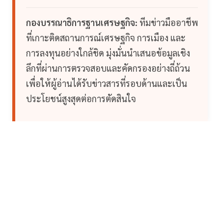
กองบรรณาธิการฐานเศรษฐกิจ:
ทีมข่าวมืออาชีพ
ที่เกาะติดสถานการณ์เศรษฐกิจ การเมือง และ
การลงทุนอย่างใกล้ชิด มุ่งมั่นนำเสนอข้อมูลเชิง
ลึกที่ผ่านการตรวจสอบและคัดกรองอย่างถี่ถ้วน
เพื่อให้ผู้อ่านได้รับข่าวสารที่รอบด้านและเป็น
ประโยชน์สูงสุดต่อการตัดสินใจ