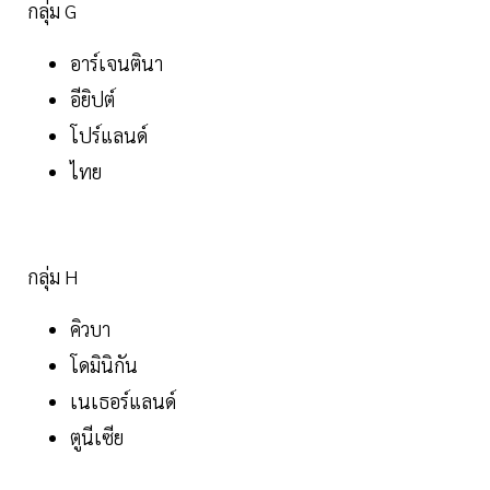
กลุ่ม G
อาร์เจนตินา
อียิปต์
โปร์แลนด์
ไทย
กลุ่ม H
คิวบา
โดมินิกัน
เนเธอร์แลนด์
ตูนีเซีย