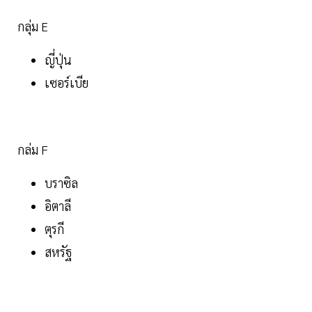
กลุ่ม E
ญี่ปุ่น
เซอร์เบีย
กล่ม F
บราซิล
อิตาลี
ตุรกี
สหรัฐ