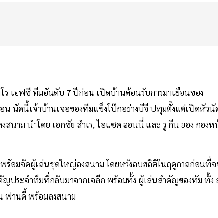
ทโร เอฟซี ทีมอันดับ 7 ปีก่อน เปิดบ้านต้อนรับการมาเยือนของ
อน นัดนี้เจ้าบ้านเจอของทีมแข็งโป๊กอย่างบีจี ปทุมตั้งแต่เปิดหัวนั
่สุดลงสนาม นำโดย เอกชัย สำเร, ไอแซค ฮอนนี่ และ วู กึน ยอง กองหน
ม พร้อมจัดผู้เล่นชุดใหญ่ลงสนาม โดยหวังลบสถิติในฤดูกาลก่อนที่จ
ญประจำทีมที่กลับมาจากเจลีก พร้อมทั้ง ผู้เล่นสำคัญของทัม ทั้ง 
คซาน ฟานดี้ พร้อมลงสนาม