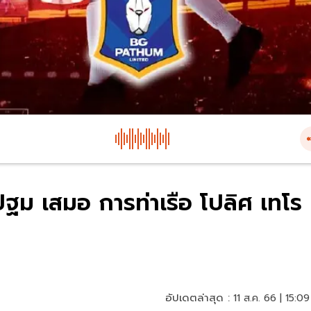
ม เสมอ การท่าเรือ โปลิศ เทโร
อัปเดตล่าสุด :
11 ส.ค. 66 | 15:09