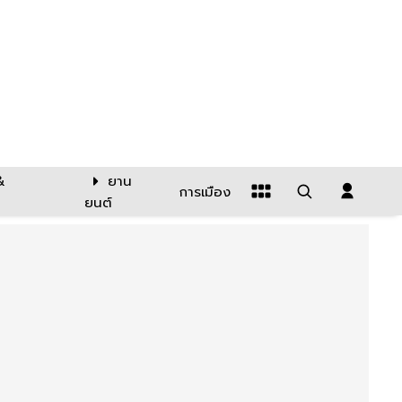
&
ยาน
การเมือง
ยนต์