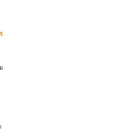
ร
าม
า