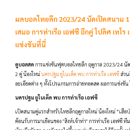
ผลบอลไทยลีก 2023/24 นัดเปิดสนาม 11
เสมอ การท่าเรือ เอฟซี อีกคู่ โปลิศ เทโร
แข่งขันที่นี่
ดูบอลสด
การแข่งขันฟุตบอลไทยลีก ฤดูกาล 2023/24 นัดเ
2 คู่ น้องใหม่
นครปฐม ยูไนเต็ด พบ การท่าเรือ เอฟซี
ส่วนอ
ละเอียดต่าง ๆ ทั้งโปรแกรมการถ่ายทอดสด ผลการแข่งขัน ไ
นครปฐม ยูไนเต็ด พบ การท่าเรือ เอฟซี
เปิดสนามคู่แรกสำหรับไทยลีกฤดูกาลใหม่ น้องใหม่ “เสือป
ต้อนรับการมาเยือนของ "สิงห์เจ้าท่า" การท่าเรือ เอฟซี ที