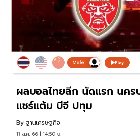
Play
ผลบอลไทยลีก นัดแรก นครปฐ
แชร์แต้ม บีจี ปทุม
By
ฐานเศรษฐกิจ
11 ส.ค. 66 | 14:50 น.