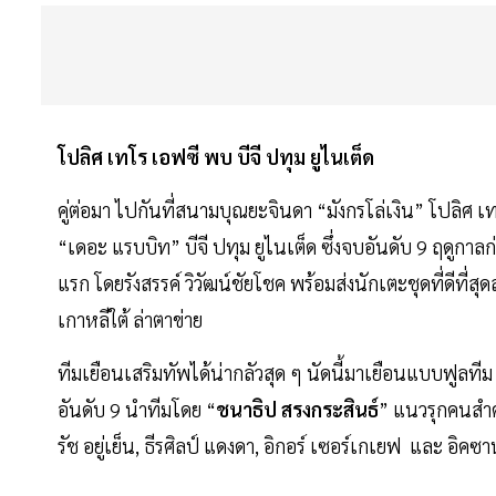
โปลิศ เทโร เอฟซี พบ บีจี ปทุม ยูไนเต็ด
คู่ต่อมา ไปกันที่สนามบุณยะจินดา “มังกรโล่เงิน” โปลิศ เ
“เดอะ แรบบิท” บีจี ปทุม ยูไนเต็ด ซึ่งจบอันดับ 9 ฤดูกาลก่
แรก โดยรังสรรค์ วิวัฒน์ชัยโชค พร้อมส่งนักเตะชุดที่ดีที
เกาหลีใต้ ล่าตาข่าย
ทีมเยือนเสริมทัพได้น่ากลัวสุด ๆ นัดนี้มาเยือนแบบฟูลที
อันดับ 9 นำทีมโดย “
ชนาธิป สรงกระสินธ์
” แนวรุกคนสำคั
รัช อยู่เย็น, ธีรศิลป์ แดงดา, อิกอร์ เซอร์เกเยฟ และ อิ