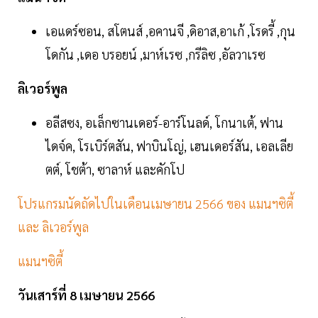
เอแดร์ซอน, สโตนส์ ,อคานจี ,ดิอาส,อาเก้ ,โรดรี้ ,กุน
โดกัน ,เดอ บรอยน์ ,มาห์เรซ ,กรีลิซ ,อัลวาเรซ
ลิเวอร์พูล
อลีสซง, อเล็กซานเดอร์-อาร์โนลด์, โกนาเต้, ฟาน
ไดจ์ค, โรเบิร์ตสัน, ฟาบินโญ่, เฮนเดอร์สัน, เอลเลีย
ตต์, โชต้า, ซาลาห์ และคักโป
โปรแกรมนัดถัดไปในเดือนเมษายน 2566 ของ แมนฯซิตี้
และ ลิเวอร์พูล
แมนฯซิตี้
วันเสาร์ที่ 8 เมษายน 2566