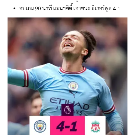
จบเกม 90 นาที แมนฯซิตี้ เอาชนะ ลิเวอร์พูล 4-1