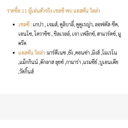
รายชื่อ 11 ผู้เล่นตัวจริง เชลซี พบ แอสตัน วิลล่า
เชลซี :
เกปา , เจมส์, คูลิบาลี่, คูคูเรญ่า, ลอฟตัส-ชีค,
เอนโซ, โควาซิช , ชิลเวลล์, เจา เฟลิกซ์, ฮาแวร์ตซ์, มู
ดรีค
แอสตัน วิลล่า :
มาร์ตีเนซ ,ยัง ,คอนซ่า ,มิงส์ ,โมเรโน
,แม็กกินน์ ,ดักลาส ลุยซ์ ,กามาร่า ,แรมซีย์ ,บูเอนเดีย
,วัตกิ้นส์