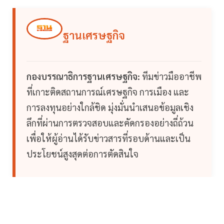
ฐานเศรษฐกิจ
กองบรรณาธิการฐานเศรษฐกิจ:
ทีมข่าวมืออาชีพ
ที่เกาะติดสถานการณ์เศรษฐกิจ การเมือง และ
การลงทุนอย่างใกล้ชิด มุ่งมั่นนำเสนอข้อมูลเชิง
ลึกที่ผ่านการตรวจสอบและคัดกรองอย่างถี่ถ้วน
เพื่อให้ผู้อ่านได้รับข่าวสารที่รอบด้านและเป็น
ประโยชน์สูงสุดต่อการตัดสินใจ