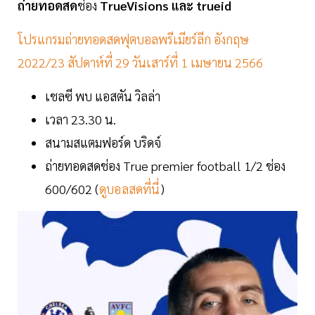
ถ่ายทอดสด
ช่อง
TrueVisions และ trueid
โปรแกรมถ่ายทอดสดฟุตบอลพรีเมียร์ลีก อังกฤษ
2022/23 สัปดาห์ที่ 29 วันเสาร์ที่ 1 เมษายน 2566
เชลซี พบ แอสตัน วิลล่า
เวลา 23.30 น.
สนามสแตมฟอร์ด บริดจ์
ถ่ายทอดสดช่อง True premier football 1/2 ช่อง
600/602 (
ดูบอลสดที่นี่
)