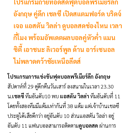
โปรแกรมถ่ายทอดสดฟุตบอลพรีเมียร์ลีก
อังกฤษ คู่ดึก เชลซี เปิดสแตมฟอร์ด บริดจ์
เจอ แอสตัน วิลล่า ดูบอลสดช่องไหน เวลา
กี่โมง พร้อมอัพเดตผลบอลคู่หัวค่ำ แมน
ซิตี้ เอาชนะ ลิเวอร์พูล ด้าน อาร์เซนอล
ไม่พลาดคว้าชัยเหนือลีดส์
โปรแกรมการแข่งขันฟุตบอลพรีเมียร์ลีก อังกฤษ
สัปดาห์ที่ 29 คู่ดึกคืนวันเสาร์ ลงสนามในเวลา 23.30
น.
เชลซี
ทีมอันดับ10
พบ
แอสตัน วิลล่า
ทีมอันดับที่ 11
โดยทั้งสองทีมมีแต้มเท่ากันที่ 38 แต้ม แต่เจ้าบ้านเชลซี
ประตูได้เสียดีกว่า อยู่อันดับ 10 ส่วนแอสตัน วิลล่า อยู่
อันดับ 11 แฟนบอลสามารถติดตาม
ดูบอลสด
ผ่านการ