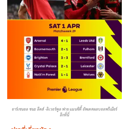
อาร์เซนอล ชนะ ลีดส์ -ลิเวอร์พูล พ่าย แมนซิตี้ อัพเดตผลบอลพรีเมียร์
ลีกที่นี่