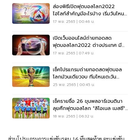
ส่องพิธีเปิดฟุตบอลโลก2022
ไฮไลท์สำคัญมีอะไรบ้าง เริ่มวันไหน
เช็คเลย
17 พ.ย. 2565 | 00:46 น.
เปิดเว็บออนไลน์ถ่ายทอดสด
ฟุตบอลโลก2022 ต่างประเทศ มี
ช่องทางไหนบ้าง เช็คเลย
17 พ.ย. 2565 | 07:49 น.
เช็คโปรแกรมถ่ายทอดสดฟุตบอล
โลกม้วนเดียวจบ ทีมไหนเตะวัน
เวลาใดดูที่นี่
25 พ.ย. 2565 | 00:45 น.
เช็ครายชื่อ 26 ขุนพลอาร์เจนตินา
ลุยศึกฟุตบอลโลก "ลิโอเนล เมสซี"
นำทัพ
18 พ.ย. 2565 | 06:32 น.
ส่วนโปรแกรมการแข่งขันรอบ 16 ทีมสุดท้าย จะแข่งขัน