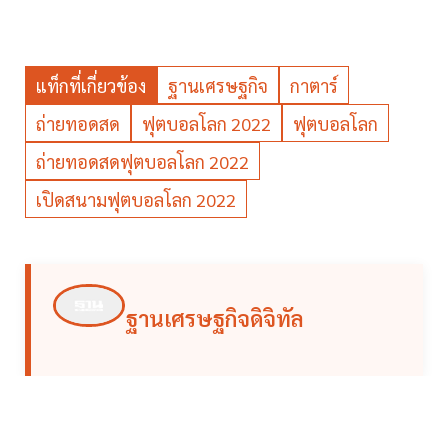
แท็กที่เกี่ยวข้อง
ฐานเศรษฐกิจ
กาตาร์
ถ่ายทอดสด
ฟุตบอลโลก 2022
ฟุตบอลโลก
ถ่ายทอดสดฟุตบอลโลก 2022
เปิดสนามฟุตบอลโลก 2022
ฐานเศรษฐกิจดิจิทัล