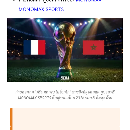
MONOMAX SPORTS
ถ่ายทอดสด "ฝรั่งเศส พบ โมร็อกโก" แนะลิงค์ดูบอลสด ดูบอลฟรี
MONOMAX SPORTS ศึกฟุตบอลโลก 2026 รอบ 8 ทีมสุดท้าย