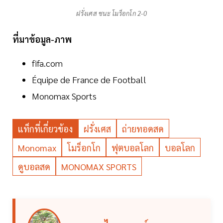
ฝรั่งเศส​ ชนะ โมร็อกโก 2-0
ที่มาข้อมูล-ภาพ
fifa.com
Équipe de France de Football
Monomax Sports
แท็กที่เกี่ยวข้อง
ฝรั่งเศส
ถ่ายทอดสด
Monomax
โมร็อกโก
ฟุตบอลโลก
บอลโลก
ดูบอลสด
MONOMAX SPORTS