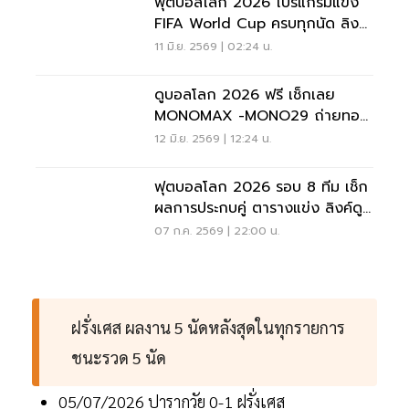
ฟุตบอลโลก 2026 โปรแกรมแข่ง
FIFA World Cup ครบทุกนัด ลิงก์
ดูบอลสดช่อง MONOMAX
11 มิ.ย. 2569 | 02:24 น.
ดูบอลโลก 2026 ฟรี เช็กเลย
MONOMAX -MONO29 ถ่ายทอด
สดวันไหนบ้าง
12 มิ.ย. 2569 | 12:24 น.
ฟุตบอลโลก 2026 รอบ 8 ทีม เช็ก
ผลการประกบคู่ ตารางแข่ง ลิงค์ดู
บอลสด 10-12 ก.ค.69
07 ก.ค. 2569 | 22:00 น.
ฝรั่งเศส ผลงาน 5 นัดหลังสุดในทุกรายการ
ชนะรวด 5 นัด
05/07/2026 ปารากวัย 0-1 ฝรั่งเศส