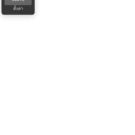
ตั้งค่า