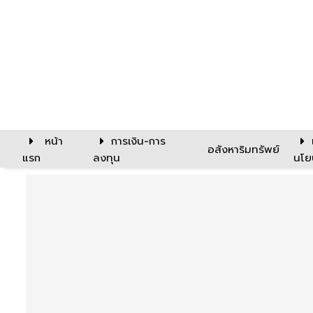
หน้า
การเงิน-การ
อสังหาริมทรัพย์
แรก
ลงทุน
นโย