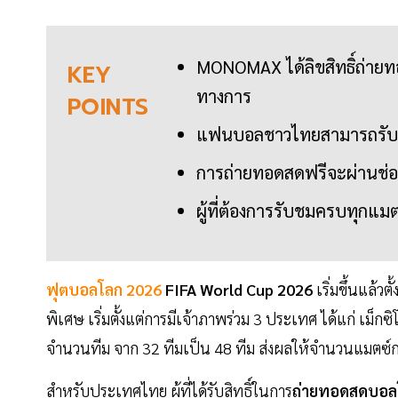
MONOMAX ได้ลิขสิทธิ์ถ่า
KEY
ทางการ
POINTS
แฟนบอลชาวไทยสามารถรับชมก
การถ่ายทอดสดฟรีจะผ่านช
ผู้ที่ต้องการรับชมครบทุกแม
ฟุตบอลโลก 2026
FIFA World Cup 2026
เริ่มขึ้นแล้ว
พิเศษ เริ่มตั้งแต่การมีเจ้าภาพร่วม 3 ประเทศ ได้แก่ เม็ก
จำนวนทีม จาก 32 ทีมเป็น 48 ทีม ส่งผลให้จำนวนแมตซ์การ
สำหรับประเทศไทย ผู้ที่ได้รับสิทธิ์ในการ
ถ่ายทอดสดบอล