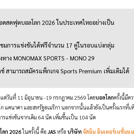
ยทอดสดฟุตบอลโลก 2026 ในประเทศไทยอย่างเป็น
ารแข่งขันได้ฟรีจำนวน 17 คู่ในรอบแบ่งกลุ่ม
่องทาง MONOMAX SPORTS - MONO 29
ตช์ สามารถสมัครแพ็กเกจ Sports Premium เพิ่มเติมได้
ตั้งแต่วันที่ 11 มิถุนายน -19 กรกฎาคม 2569 โดย
บอลโลก
ครั้งนี้มีค
ซิโก แคนาดา และสหรัฐอเมริกา นอกจากนั้นแล้วยังเป็นครั้งแรกที่เพิ
แข่งขันจากเดิม 64 นัด เพิ่มขึ้นเป็น 104 นัด
โลก 2026
ในครั้งนี้ คือ
JAS
หรือ
บริษัท
จัสมิน อินเตอร์เนชั่นแ