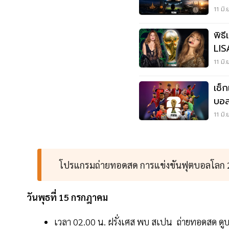
11 มิ
พิธ
LIS
ถ่า
11 มิ
เช็
บอ
5,9
11 มิ
โปรแกรมถ่ายทอดสด การแข่งขันฟุตบอลโลก
วันพุธที่ 15 กรกฎาคม
เวลา 02.00 น. ฝรั่งเศส พบ สเปน ถ่ายทอดส