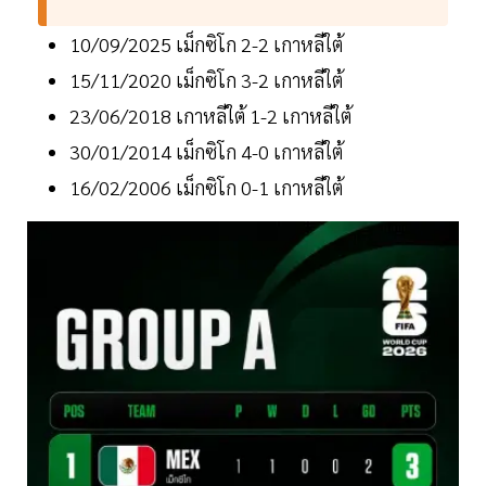
10/09/2025 เม็กซิโก 2-2 เกาหลีใต้
15/11/2020 เม็กซิโก 3-2 เกาหลีใต้
23/06/2018 เกาหลีใต้ 1-2 เกาหลีใต้
30/01/2014 เม็กซิโก 4-0 เกาหลีใต้
16/02/2006 เม็กซิโก 0-1 เกาหลีใต้