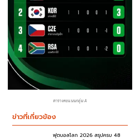
ตารางคะแนนกลุ่ม A
ข่าวที่เกี่ยวข้อง
ฟุตบอลโลก 2026 สรุปครบ 48