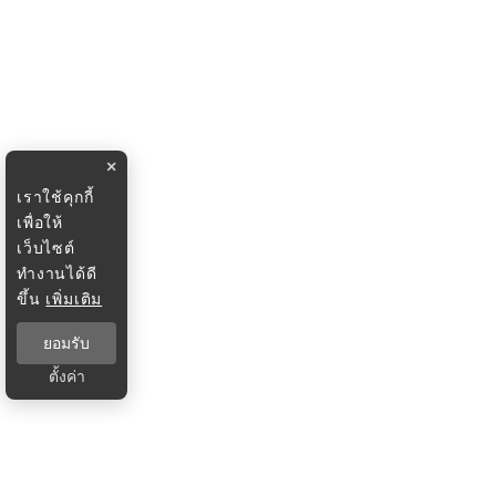
×
เราใช้คุกกี้
เพื่อให้
เว็บไซต์
ทำงานได้ดี
ขึ้น
เพิ่มเติม
ยอมรับ
ตั้งค่า