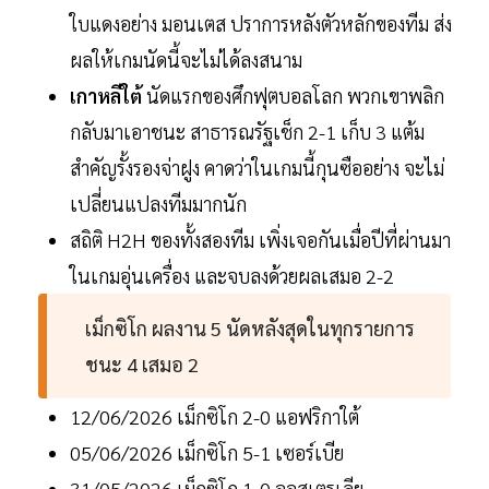
ใบแดงอย่าง มอนเตส ปราการหลังตัวหลักของทีม ส่ง
ผลให้เกมนัดนี้จะไม่ได้ลงสนาม
เกาหลีใต้
นัดแรกของศึกฟุตบอลโลก พวกเขาพลิก
กลับมาเอาชนะ สาธารณรัฐเช็ก 2-1 เก็บ 3 แต้ม
สำคัญรั้งรองจ่าฝูง คาดว่าในเกมนี้กุนซืออย่าง จะไม่
เปลี่ยนแปลงทีมมากนัก
สถิติ H2H ของทั้งสองทีม เพิ่งเจอกันเมื่อปีที่ผ่านมา
ในเกมอุ่นเครื่อง และจบลงด้วยผลเสมอ 2-2
เม็กซิโก ผลงาน 5 นัดหลังสุดในทุกรายการ
ชนะ 4 เสมอ 2
12/06/2026 เม็กซิโก 2-0 แอฟริกาใต้
05/06/2026 เม็กซิโก 5-1 เซอร์เบีย
31/05/2026 เม็กซิโก 1-0 ออสเตรเลีย