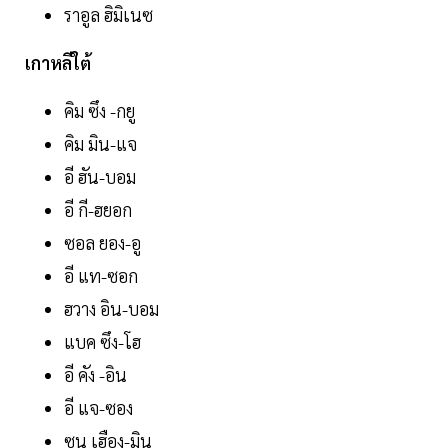
ราอูล ฮิมิเนซ
เกาหลีใต้
คิม ซึง -กยู
คิม มิน-แจ
อี ฮัน-บอม
อี กี-ฮยอก
ซอล ยอง-อู
อี แท-ซอก
ฮวาง อิน-บอม
แบค ซึง-โฮ
อี คัง -อิน
อี แจ-ซอง
ซน เฮือง-มิน