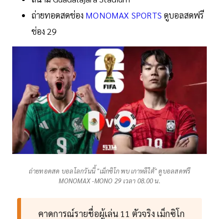
ถ่ายทอดสดช่อง
MONOMAX SPORTS
ดูบอลสดฟรี
ช่อง 29
ถ่ายทอดสด บอลโลกวันนี้ "เม็กซิโก พบ เกาหลีใต้" ดูบอลสดฟรี
MONOMAX -MONO 29 เวลา 08.00 น.
คาดการณ์รายชื่อผู้เล่น 11 ตัวจริง เม็กซิโก