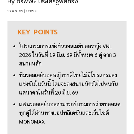
By
จีรพงษ์ ประเสริฐพลกรัง
18 มิ.ย. 69 | 17:09 น.
KEY
POINTS
โปรแกรมการแข่งขันวอลเลย์บอลหญิง VNL
2026 ในวันที่ 19 มิ.ย. 69 มีทั้งหมด 6 คู่ จาก 3
สนามหลัก
ทีมวอลเลย์บอลหญิงชาติไทยไม่มีโปรแกรมลง
แข่งขันในวันนี้ โดยจะลงสนามนัดถัดไปพบกับ
แคนาดาในวันที่ 20 มิ.ย. 69
แฟนวอลเลย์บอลสามารถรับชมการถ่ายทอดสด
ทุกคู่ได้ผ่านทางแอปพลิเคชันและเว็บไซต์
MONOMAX