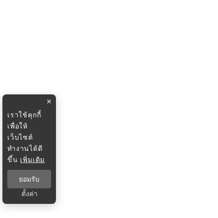
×
เราใช้คุกกี้
เพื่อให้
เว็บไซต์
ทำงานได้ดี
ขึ้น
เพิ่มเติม
ยอมรับ
ตั้งค่า